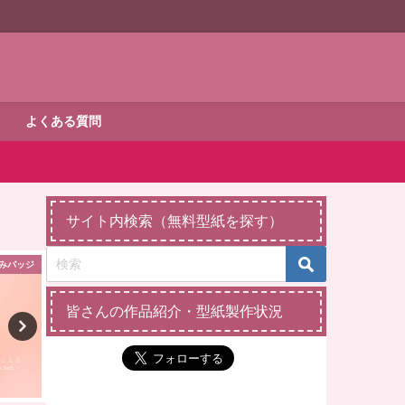
よくある質問
サイト内検索（無料型紙を探す）
みバッジ
縫いぐるみポーチ
ダッフィー・シェ
皆さんの作品紹介・型紙製作状況