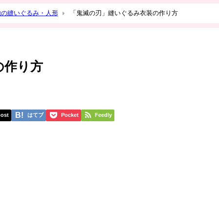
他の縫いぐるみ・人形
「鬼滅の刃」縫いぐるみ衣装の作り方
の作り方
ost
はてブ
Pocket
Feedly