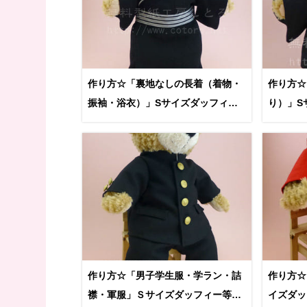
作り方☆「裏地なしの長着（着物・
作り方☆
振袖・浴衣）」Sサイズダッフィー
り）」S
等の縫いぐるみに Part 1
ぐるみに
作り方☆「男子学生服・学ラン・詰
作り方☆
襟・軍服」Ｓサイズダッフィー等の
イズダッ