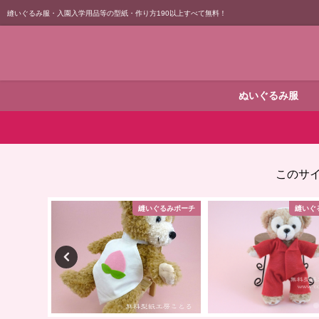
縫いぐるみ服・入園入学用品等の型紙・作り方190以上すべて無料！
ぬいぐるみ服
このサ
ぐるみポーチ
縫いぐるみポーチ
縫いぐ