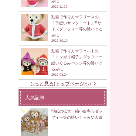
みに
2025.11.06
動画で作り方☆フリースの
「手縫いサンタコート」Sサ
イズダッフィー等の縫いぐる
みに
2025.10.10
動画で作り方☆フェルトの
「トンガリ帽子」ダッフィー
縫いぐるみバッジ等の縫いぐ
るみに
2025.08.24
もっと見る(トップページへ)
人気記事
型紙の拡大・縮小倍率☆ダッ
フィー等の縫いぐるみや人形