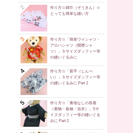
作り方☆雑巾（ぞうきん）☆
とっても簡単な縫い方
作り方☆「簡単ワイシャツ・
アロハシャツ（開襟シャ
ツ）」Ｓサイズダッフィー等
の縫いぐるみに
作り方☆「甚平（じんべ
い）」Ｓサイズダッフィー等
の縫いぐるみに Part 2
作り方☆「裏地なしの長着
（着物・振袖・浴衣）」Sサ
イズダッフィー等の縫いぐる
みに Part 2