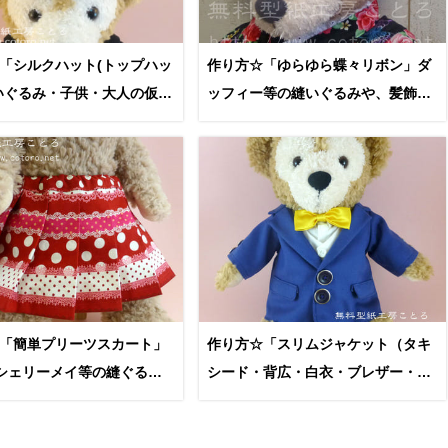
「シルクハット(トップハッ
作り方☆「ゆらゆら蝶々リボン」ダ
いぐるみ・子供・大人の仮装
ッフィー等の縫いぐるみや、髪飾り
レに
に
「簡単プリーツスカート」
作り方☆「スリムジャケット（タキ
シェリーメイ等の縫ぐるみ
シード・背広・白衣・ブレザー・ス
ーツ）」Sサイズダッフィーなどの
縫ぐるみに