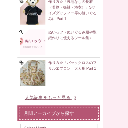
作り方☆「裏地なしの長着
（着物・振袖・浴衣）」Sサ
イズダッフィー等の縫いぐる
みに Part 1
ぬいっツ（ぬいぐるみ服や型
紙作りに使えるツール集）
作り方☆「バッククロスのフ
リルエプロン」大人用 Part 1
人気記事をもっと見る
月間アーカイブから探す