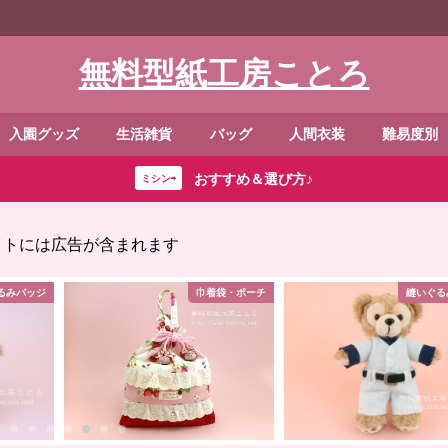
無料型紙工房ことろ
入園グッズ
生活雑貨
バッグ
人間衣装
難易度別
おすすめ＆選び方♪
ミシン⇨
イトには広告が含まれます
るみバッジ
巾着袋・ポーチ
縫いぐる