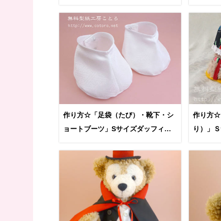
縫いぐるみに Part 1
Part1
作り方☆「足袋（たび）・靴下・シ
作り方☆
ョートブーツ」Sサイズダッフィー
り）」Ｓ
等の縫いぐるみに
ぐるみに