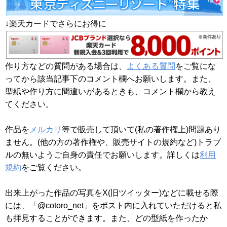
↓楽天カードでさらにお得に
作り方などの質問がある場合は、
よくある質問
をご覧にな
ってから該当記事下のコメント欄へお願いします。また、
型紙や作り方に間違いがあるときも、コメント欄から教え
てください。
作品を
メルカリ
等で販売して頂いて(私の著作権上)問題あり
ません。(他の方の著作権や、販売サイトの規約など)トラブ
ルの無いようご自身の責任でお願いします。詳しくは
利用
規約
をご覧ください。
出来上がった作品の写真をX(旧ツイッター)などに載せる際
には、「@cotoro_net」をポスト内に入れていただけると私
も拝見することができます。また、どの型紙を作ったか