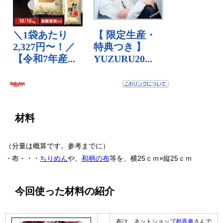
材料
（分量は概算です。参考までに）
・布・・・
ちりめん
や、
和柄の布
等を、横25ｃｍ×縦25ｃｍ
今回使った材料の紹介
布は、ネットショップ
都香庵
さんで