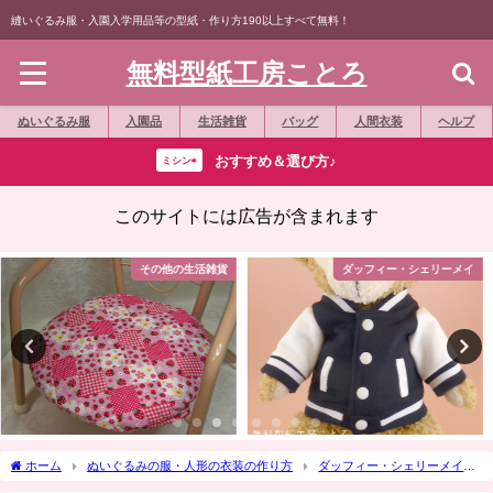
縫いぐるみ服・入園入学用品等の型紙・作り方190以上すべて無料！
無料型紙工房ことろ
ぬいぐるみ服
入園品
生活雑貨
バッグ
人間衣装
ヘルプ
おすすめ＆選び方♪
ミシン⇨
このサイトには広告が含まれます
ダッフィー・シェリーメイ
シルバニアファミリー
ホーム
ぬいぐるみの服・人形の衣装の作り方
ダッフィー・シェリーメイ
作り方☆「着物（振袖・浴衣・和服）」ダッフィーぬいぐるみバッジ等に