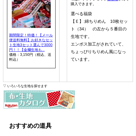
購入できます。
選べる福袋
【Ｅ】:綿ちりめん 10枚セッ
ト（34） の左から５番目の
期間限定！特価！【メール
生地です。
便送料無料】お好きなセッ
エンボス加工がされていて、
ト生地3セット選んで3000
円！！【金襴生地も...
ちょっぴりちりめん風になっ
価格：3,150円（税込、送
ています。
料込）
▽ いろいろな生地を探せます
おすすめの道具