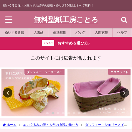
縫いぐるみ服・入園入学用品等の型紙・作り方190以上すべて無料！
無料型紙工房ことろ
ぬいぐるみ服
入園品
生活雑貨
バッグ
人間衣装
ヘルプ
おすすめ＆選び方♪
ミシン⇨
このサイトには広告が含まれます
エコクラフト
ダッフィー・シェリーメイ
ホーム
ぬいぐるみの服・人形の衣装の作り方
ダッフィー・シェリーメイ
作り方☆「コックコート(調理服)」Sサイズダッフィー等の縫いぐるみに