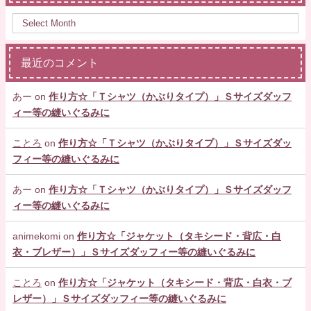
最近のコメント
あー
on
作り方☆「Ｔシャツ（かぶりタイプ）」Ｓサイズダッフ
ィー等の縫いぐるみに
ことろ
on
作り方☆「Ｔシャツ（かぶりタイプ）」Ｓサイズダッ
フィー等の縫いぐるみに
あー
on
作り方☆「Ｔシャツ（かぶりタイプ）」Ｓサイズダッフ
ィー等の縫いぐるみに
animekomi
on
作り方☆「ジャケット（タキシード・背広・白
衣・ブレザー）」Ｓサイズダッフィー等の縫いぐるみに
ことろ
on
作り方☆「ジャケット（タキシード・背広・白衣・ブ
レザー）」Ｓサイズダッフィー等の縫いぐるみに