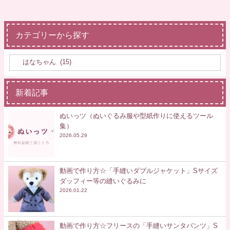
カテゴリーから探す
新着記事
ぬいっツ（ぬいぐるみ服や型紙作りに使えるツール
集）
2026.05.29
動画で作り方☆「手縫いダブルジャケット」Sサイズ
ダッフィー等の縫いぐるみに
2026.01.22
動画で作り方☆フリースの「手縫いサンタパンツ」S