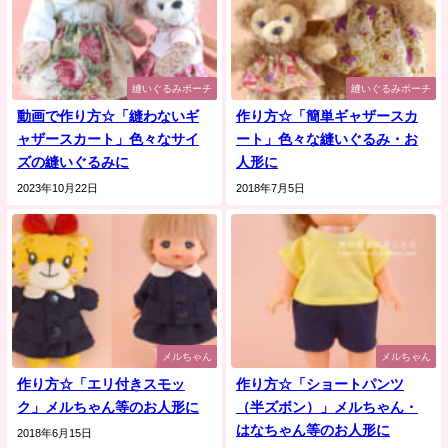
縫いぐるみポーチ
縫いぐるみポーチ
動画で作り方☆「縫わないギ
作り方☆「簡単ギャザースカ
ャザースカート」色々なサイ
ート」色々な縫いぐるみ・お
ズの縫いぐるみに
人形に
2023年10月22日
2018年7月5日
メルちゃん
メルちゃん
作り方☆「エリ付きスモッ
作り方☆「ショートパンツ
ク」メルちゃん等のお人形に
（半ズボン）」メルちゃん・
はなちゃん等のお人形に
2018年6月15日