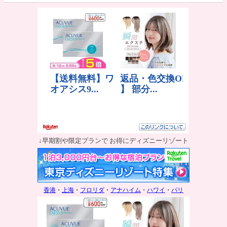
↓早期割や限定プランで お得にディズニーリゾート
香港
・
上海
・
フロリダ
・
アナハイム
・
ハワイ
・
パリ