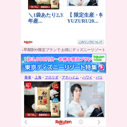
↓早期割や限定プランで お得にディズニーリゾート
香港
・
上海
・
フロリダ
・
アナハイム
・
ハワイ
・
パリ