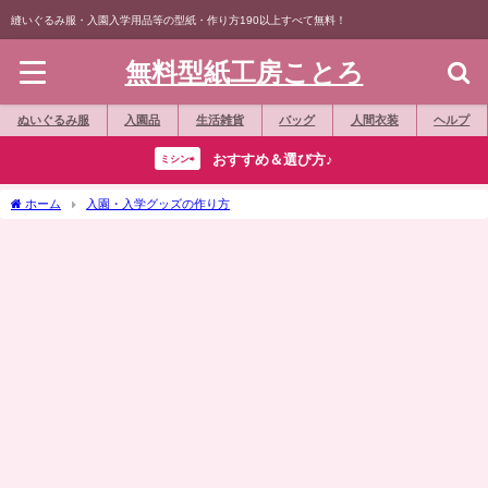
縫いぐるみ服・入園入学用品等の型紙・作り方190以上すべて無料！
無料型紙工房ことろ
ぬいぐるみ服
入園品
生活雑貨
バッグ
人間衣装
ヘルプ
おすすめ＆選び方♪
ミシン⇨
ホーム
入園・入学グッズの作り方