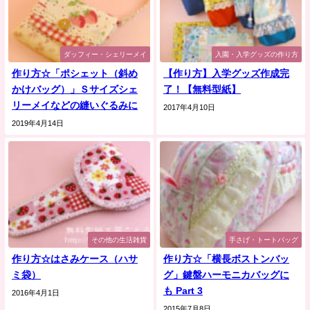
ダッフィー・シェリーメイ
入園・入学グッズの作り方
作り方☆「ポシェット（斜め
【作り方】入学グッズ作成完
かけバッグ）」Ｓサイズシェ
了！【無料型紙】
リーメイなどの縫いぐるみに
2017年4月10日
2019年4月14日
その他の生活雑貨
手さげ・トートバッグ
作り方☆はさみケース（ハサ
作り方☆「横長ボストンバッ
ミ袋）
グ」鍵盤ハーモニカバッグに
も Part 3
2016年4月1日
2015年7月8日