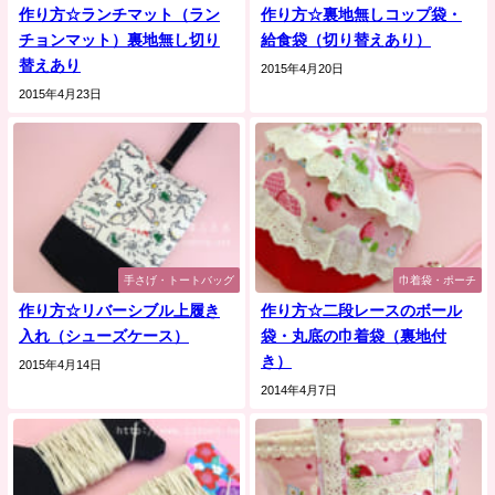
作り方☆ランチマット（ラン
作り方☆裏地無しコップ袋・
チョンマット）裏地無し切り
給食袋（切り替えあり）
替えあり
2015年4月20日
2015年4月23日
手さげ・トートバッグ
巾着袋・ポーチ
作り方☆リバーシブル上履き
作り方☆二段レースのボール
入れ（シューズケース）
袋・丸底の巾着袋（裏地付
き）
2015年4月14日
2014年4月7日