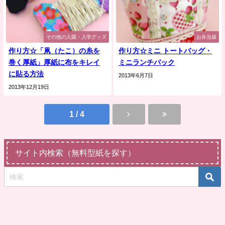
その他の入園・入学グッズ
お弁当袋
作り方☆「凧（たこ）の糸を
作り方☆ミニ トートバッグ・
巻く厚紙」厚紙に布をキレイ
ミニランチバック
に貼る方法
2013年6月7日
2013年12月19日
1 / 4
サイト内検索（無料型紙を探す）