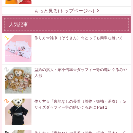
もっと見る(トップページへ)
人気記事
作り方☆雑巾（ぞうきん）☆とっても簡単な縫い方
型紙の拡大・縮小倍率☆ダッフィー等の縫いぐるみや
人形
作り方☆「裏地なしの長着（着物・振袖・浴衣）」S
サイズダッフィー等の縫いぐるみに Part 1