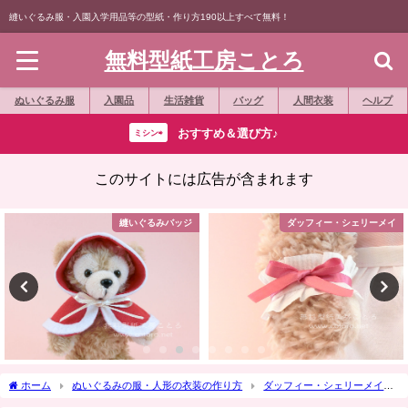
縫いぐるみ服・入園入学用品等の型紙・作り方190以上すべて無料！
無料型紙工房ことろ
ぬいぐるみ服
入園品
生活雑貨
バッグ
人間衣装
ヘルプ
おすすめ＆選び方♪
ミシン⇨
このサイトには広告が含まれます
縫いぐるみバッジ
ダッフィー・シェリーメイ
ホーム
ぬいぐるみの服・人形の衣装の作り方
ダッフィー・シェリーメイ
作り方☆「ゆらゆら蝶々リボン」ダッフィー等の縫いぐるみや、髪飾りに