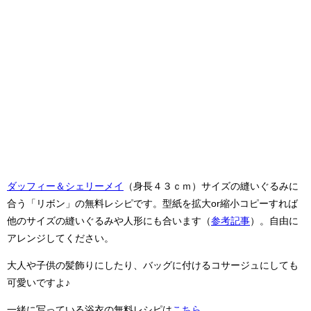
ダッフィー＆シェリーメイ
（身長４３ｃｍ）サイズの縫いぐるみに
合う「リボン」の無料レシピです。型紙を拡大or縮小コピーすれば
他のサイズの縫いぐるみや人形にも合います（
参考記事
）。自由に
アレンジしてください。
大人や子供の髪飾りにしたり、バッグに付けるコサージュにしても
可愛いですよ♪
一緒に写っている浴衣の無料レシピは
こちら
。