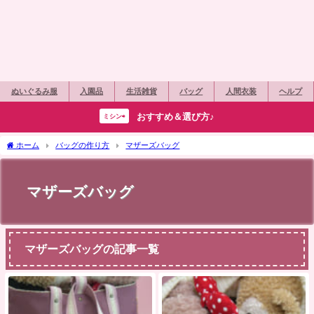
ぬいぐるみ服
入園品
生活雑貨
バッグ
人間衣装
ヘルプ
おすすめ＆選び方♪
ミシン⇨
ホーム
バッグの作り方
マザーズバッグ
マザーズバッグ
マザーズバッグの記事一覧