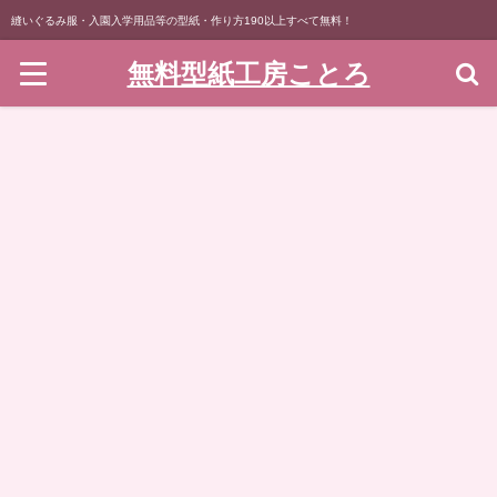
縫いぐるみ服・入園入学用品等の型紙・作り方190以上すべて無料！
無料型紙工房ことろ