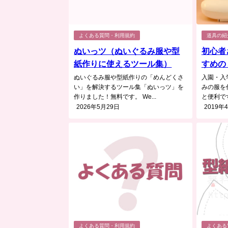
よくある質問・利用規約
道具の紹
ぬいっツ（ぬいぐるみ服や型
初心者
紙作りに使えるツール集）
すめの
ぬいぐるみ服や型紙作りの「めんどくさ
入園・入
い」を解決するツール集「ぬいっツ」を
みの服を
作りました！無料です。 We...
と便利です
2026年5月29日
2019年
よくある質問・利用規約
よくある