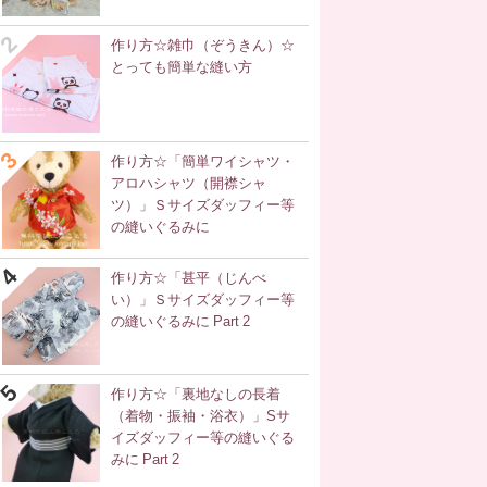
作り方☆雑巾（ぞうきん）☆
とっても簡単な縫い方
作り方☆「簡単ワイシャツ・
アロハシャツ（開襟シャ
ツ）」Ｓサイズダッフィー等
の縫いぐるみに
作り方☆「甚平（じんべ
い）」Ｓサイズダッフィー等
の縫いぐるみに Part 2
作り方☆「裏地なしの長着
（着物・振袖・浴衣）」Sサ
イズダッフィー等の縫いぐる
みに Part 2