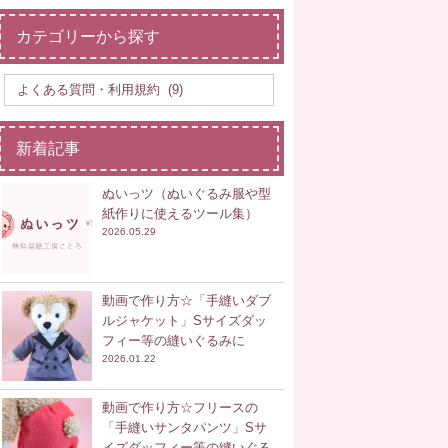
カテゴリーから探す
新着記事
ぬいっツ（ぬいぐるみ服や型
紙作りに使えるツール集）
2026.05.29
動画で作り方☆「手縫いダブ
ルジャケット」Sサイズダッ
フィー等の縫いぐるみに
2026.01.22
動画で作り方☆フリースの
「手縫いサンタパンツ」Sサ
イズダッフィー等の縫いぐる