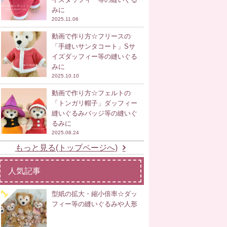
みに
2025.11.06
動画で作り方☆フリースの
「手縫いサンタコート」Sサ
イズダッフィー等の縫いぐる
みに
2025.10.10
動画で作り方☆フェルトの
「トンガリ帽子」ダッフィー
縫いぐるみバッジ等の縫いぐ
るみに
2025.08.24
もっと見る(トップページへ)
人気記事
型紙の拡大・縮小倍率☆ダッ
フィー等の縫いぐるみや人形