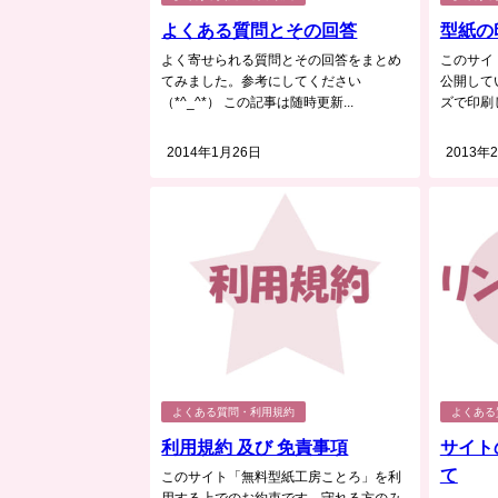
よくある質問とその回答
型紙の
よく寄せられる質問とその回答をまとめ
このサイ
てみました。参考にしてください
公開して
（*^_^*） この記事は随時更新...
ズで印刷し
2014年1月26日
2013年
よくある質問・利用規約
よくある
利用規約 及び 免責事項
サイト
て
このサイト「無料型紙工房ことろ」を利
用する上でのお約束です。守れる方のみ