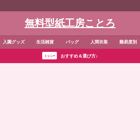
無料型紙工房ことろ
入園グッズ
生活雑貨
バッグ
人間衣装
難易度別
おすすめ＆選び方♪
ミシン⇨