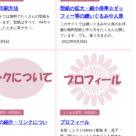
印刷方法
型紙の拡大・縮小倍率☆ダッ
フィー等の縫いぐるみや人形
トでは無料でたくさんの型紙を
います。型紙はすべて、A4サイ
このサイトでは縫いぐるみや人形のお洋
たときに実寸大（...
服の無料型紙と作り方をたくさん公開し
ています。でも、違う大きさの...
2月6日
2012年9月29日
質問・利用規約
よくある質問・利用規約
の紹介・リンクについ
プロフィール
名前 ことろ ( cotoro ) 家族 夫・息子・
娘・猫(コットン) このサイトを始めた