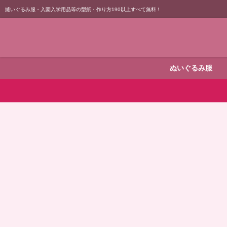
縫いぐるみ服・入園入学用品等の型紙・作り方190以上すべて無料！
ぬいぐるみ服