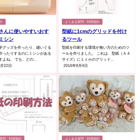
介
よくある質問・利用規約
さんに使いやすいおす
型紙に1cmのグリッドを付け
ミシン
るツール
学グッズを作ったり、縫いぐる
型紙を印刷する環境が無い方のためのツ
作ったりするのにミシンがある
ールを作りました。 これは、型紙（Ａ４
よね。 でも、どの...
サイズ）に１ｃｍのグリッド...
4月22日
2016年9月4日
質問・利用規約
よくある質問・利用規約