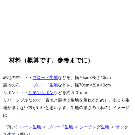
材料（概算です。参考までに）
表地の布・・・
ブロード生地
などを、幅70cm×長さ40cm
裏地の布・・・
ブロード生地
などを、幅70cm×長さ40cm
リボン・・・
サテンリボン
などを約５０ｃｍ
リバーシブルなので（表地と裏地で生地を重ねるため）、あまり生
地が厚くない方がいいと思います。生地の厚さの（私の）イメージ
は、
（薄い）
ローン生地
＜
ブロード生地
＜
シーチング生地
＜
オック
ス生地
（厚い）