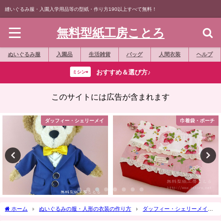
縫いぐるみ服・入園入学用品等の型紙・作り方190以上すべて無料！
無料型紙工房ことろ
ぬいぐるみ服
入園品
生活雑貨
バッグ
人間衣装
ヘルプ
おすすめ＆選び方♪
ミシン⇨
このサイトには広告が含まれます
ダッフィー・シェリーメイ
巾着袋・ポーチ
ホーム
ぬいぐるみの服・人形の衣装の作り方
ダッフィー・シェリーメイ
作り方☆「マント」Ｓサイズダッフィー等の縫いぐるみに