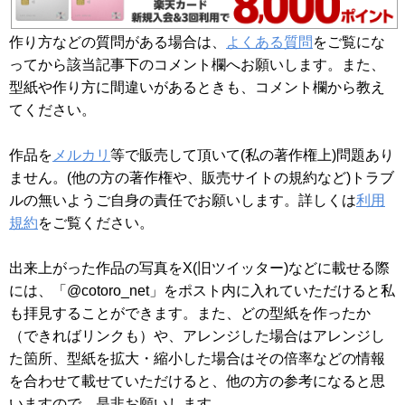
作り方などの質問がある場合は、
よくある質問
をご覧にな
ってから該当記事下のコメント欄へお願いします。また、
型紙や作り方に間違いがあるときも、コメント欄から教え
てください。
作品を
メルカリ
等で販売して頂いて(私の著作権上)問題あり
ません。(他の方の著作権や、販売サイトの規約など)トラブ
ルの無いようご自身の責任でお願いします。詳しくは
利用
規約
をご覧ください。
出来上がった作品の写真をX(旧ツイッター)などに載せる際
には、「@cotoro_net」をポスト内に入れていただけると私
も拝見することができます。また、どの型紙を作ったか
（できればリンクも）や、アレンジした場合はアレンジし
た箇所、型紙を拡大・縮小した場合はその倍率などの情報
を合わせて載せていただけると、他の方の参考になると思
いますので、是非お願いします。