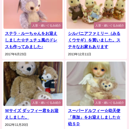
人形・縫いぐるみ紹介
人形・縫いぐるみ紹介
ステラ・ルーちゃんをお迎え
シルバニアファミリー（みる
しました☆チュチュ風のドレ
くウサギ）を買いました。ス
スも作ってみました♪
テキなお家もあります
2017年6月23日
2013年12月11日
人形・縫いぐるみ紹介
人形・縫いぐるみ紹介
Ｍサイズ ダッフィー君をお迎
スーパードルフィー☆幼天使
えしました。
「美加」をお迎えしました☆
幼ＳＤ
2012年11月20日