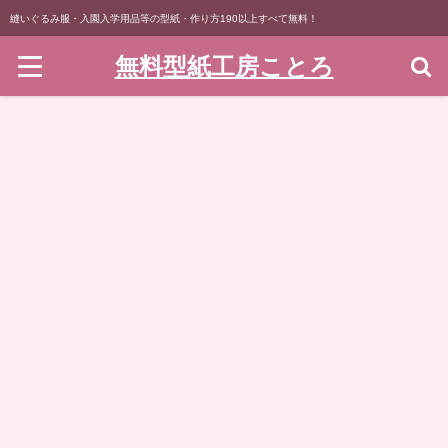
縫いぐるみ服・入園入学用品等の型紙・作り方190以上すべて無料！
無料型紙工房ことろ