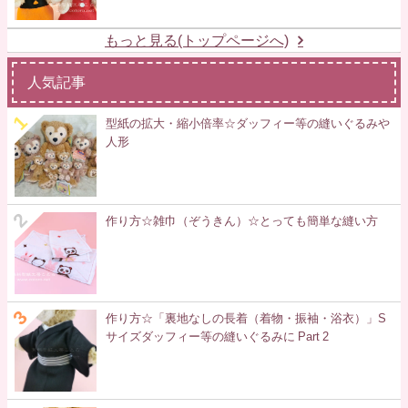
もっと見る(トップページへ)
人気記事
型紙の拡大・縮小倍率☆ダッフィー等の縫いぐるみや
人形
作り方☆雑巾（ぞうきん）☆とっても簡単な縫い方
作り方☆「裏地なしの長着（着物・振袖・浴衣）」S
サイズダッフィー等の縫いぐるみに Part 2