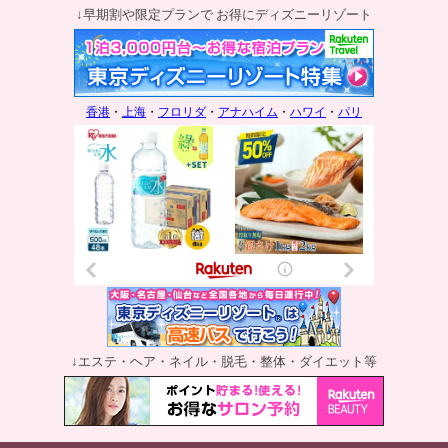
↓早期割や限定プランで お得にディズニーリゾート
香港
・
上海
・
フロリダ
・
アナハイム
・
ハワイ
・
パリ
↓エステ・ヘア・ネイル・脱毛・整体・ダイエット等