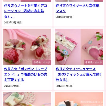
作り方☆ノートを可愛くデコ
作り方☆ワイヤー入り立体布
レーション（表紙に布を貼
マスク
る）、
2013年2月21日
2013年3月31日
巾着袋・ポーチ
巾着袋・ポーチ
作り方☆「ポンポン（ループ
作り方☆ティッシュケース
エンド）」巾着袋のひもの先
（BOXティッシュが畳んで約5
を可愛くする
枚入る）
2013年2月8日
2013年1月13日