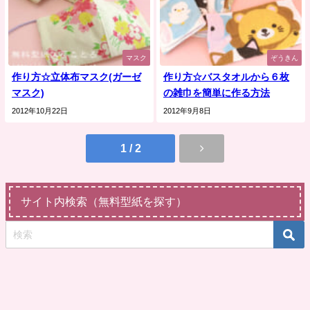
マスク
ぞうきん
作り方☆立体布マスク(ガーゼ
作り方☆バスタオルから６枚
マスク)
の雑巾を簡単に作る方法
2012年10月22日
2012年9月8日
1 / 2
サイト内検索（無料型紙を探す）