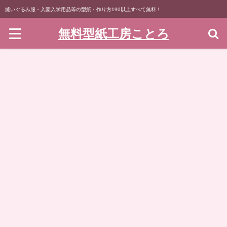
縫いぐるみ服・入園入学用品等の型紙・作り方190以上すべて無料！
無料型紙工房ことろ