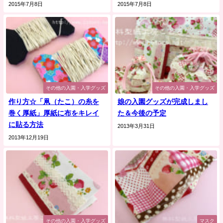
2015年7月8日
2015年7月8日
その他の入園・入学グッズ
その他の入園・入学グッズ
作り方☆「凧（たこ）の糸を
娘の入園グッズが完成しまし
巻く厚紙」厚紙に布をキレイ
た＆今後の予定
に貼る方法
2013年3月31日
2013年12月19日
その他の入園・入学グッズ
マスク