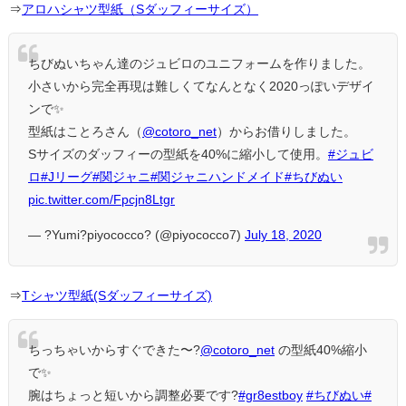
⇒
アロハシャツ型紙（Sダッフィーサイズ）
ちびぬいちゃん達のジュビロのユニフォームを作りました。
小さいから完全再現は難しくてなんとなく2020っぽいデザイ
ンで✨
型紙はことろさん（
@cotoro_net
）からお借りしました。
Sサイズのダッフィーの型紙を40%に縮小して使用。
#ジュビ
ロ
#Jリーグ
#関ジャニ
#関ジャニハンドメイド
#ちびぬい
pic.twitter.com/Fpcjn8Ltgr
— ?Yumi?piyococco? (@piyococco7)
July 18, 2020
⇒
Tシャツ型紙(Sダッフィーサイズ)
ちっちゃいからすぐできた〜?
@cotoro_net
の型紙40%縮小
で✨
腕はちょっと短いから調整必要です?
#gr8estboy
#ちびぬい
#