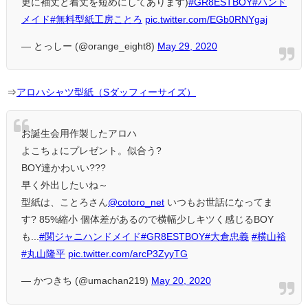
更に袖丈と着丈を短めにしてあります)
#GR8ESTBOY
#ハンド
メイド
#無料型紙工房ことろ
pic.twitter.com/EGb0RNYgaj
— とっしー (@orange_eight8)
May 29, 2020
⇒
アロハシャツ型紙（Sダッフィーサイズ）
お誕生会用作製したアロハ
よこちょにプレゼント。似合う?
BOY達かわいい???
早く外出したいね～
型紙は、ことろさん
@cotoro_net
いつもお世話になってま
す? 85%縮小 個体差があるので横幅少しキツく感じるBOY
も...
#関ジャニハンドメイド
#GR8ESTBOY
#大倉忠義
#横山裕
#丸山隆平
pic.twitter.com/arcP3ZyyTG
— かつきち (@umachan219)
May 20, 2020