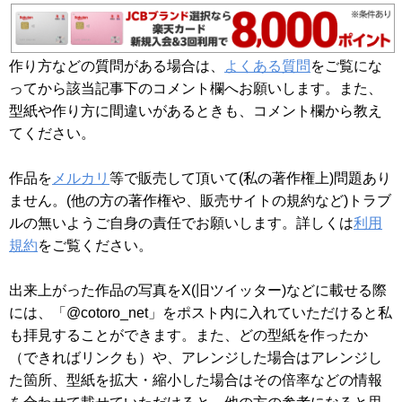
作り方などの質問がある場合は、
よくある質問
をご覧にな
ってから該当記事下のコメント欄へお願いします。また、
型紙や作り方に間違いがあるときも、コメント欄から教え
てください。
作品を
メルカリ
等で販売して頂いて(私の著作権上)問題あり
ません。(他の方の著作権や、販売サイトの規約など)トラブ
ルの無いようご自身の責任でお願いします。詳しくは
利用
規約
をご覧ください。
出来上がった作品の写真をX(旧ツイッター)などに載せる際
には、「@cotoro_net」をポスト内に入れていただけると私
も拝見することができます。また、どの型紙を作ったか
（できればリンクも）や、アレンジした場合はアレンジし
た箇所、型紙を拡大・縮小した場合はその倍率などの情報
を合わせて載せていただけると、他の方の参考になると思