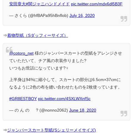
安田章大
#関ジャニハンドメイド
pic.twitter.com/mdx6dl5B3F
— さくら (@hfBAPa95hBnflob)
July 16, 2020
⇒
着物型紙（Sダッフィーサイズ）
@cotoro_net
様のジャンパースカートの型紙をアレンジさせ
ていただいて、チア風の衣装作りました?
いつもお世話になっています?‍♀️
上半身は94%に縮小して、スカートの部分は6.5cm×37cmに
なるように2色の布を縫い合わせたものを2枚使っています。
#GR8ESTBOY
pic.twitter.com/4SXLWXnfSc
— の ん の ∞ ? (@nonno2062)
June 18, 2020
⇒
ジャンパースカート型紙(Sシェリーメイサイズ)