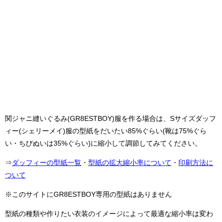
関ジャニ縫いぐるみ(GR8ESTBOY)服を作る場合は、Sサイズダッフ
ィー(シェリーメイ)服の型紙をだいたい85%ぐらい(靴は75%ぐら
い・ちびぬいは35%ぐらい)に縮小して調節してみてください。
⇒
ダッフィーの型紙一覧
・
型紙の拡大縮小率について
・
印刷方法に
ついて
※このサイトにGR8ESTBOY専用の型紙はありません
型紙の種類や作りたい衣装のイメージによって最適な縮小率は変わ