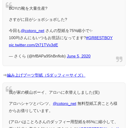
BOYの靴を大量生産?
さすがに目がショボショボした?
今回も
@cotoro_net
さんの型紙を75%縮小で✨
100均さんにもいつもお世話になってます?
#GR8ESTBOY
pic.twitter.com/2t71TVx3dE
— さくら (@hfBAPa95hBnflob)
June 5, 2020
⇒
編み上げブーツ型紙（Sダッフィーサイズ）
我が家の横山ボーイ、アロハに衣替えしました(笑)
アロハシャツとパンツ、
@cotoro_net
無料型紙工房ことろ様
からお借りしています。
(アロハはことろさんのダッフィー用型紙を85%に縮小して、