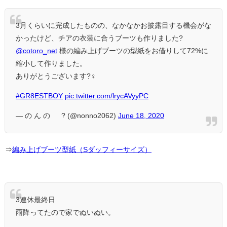
3月くらいに完成したものの、なかなかお披露目する機会がな
かったけど、チアの衣装に合うブーツも作りました?
@cotoro_net
様の編み上げブーツの型紙をお借りして72%に
縮小して作りました。
ありがとうございます?‍♀️
#GR8ESTBOY
pic.twitter.com/lrycAVyyPC
— の ん の ∞ ? (@nonno2062)
June 18, 2020
⇒
編み上げブーツ型紙（Sダッフィーサイズ）
3連休最終日
雨降ってたので家でぬいぬい。