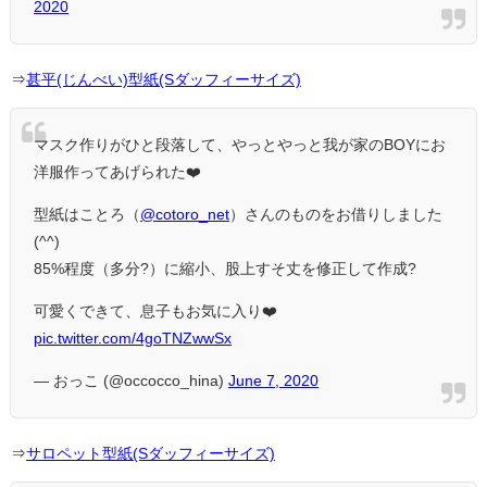
2020
⇒
甚平(じんべい)型紙(Sダッフィーサイズ)
マスク作りがひと段落して、やっとやっと我が家のBOYにお
洋服作ってあげられた❤️
型紙はことろ（
@cotoro_net
）さんのものをお借りしました
(^^)
85%程度（多分?）に縮小、股上すそ丈を修正して作成?
可愛くできて、息子もお気に入り❤️
pic.twitter.com/4goTNZwwSx
— おっこ (@occocco_hina)
June 7, 2020
⇒
サロペット型紙(Sダッフィーサイズ)