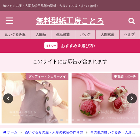
縫いぐるみ服・入園入学用品等の型紙・作り方190以上すべて無料！
無料型紙工房ことろ
ぬいぐるみ服
入園品
生活雑貨
バッグ
人間衣装
ヘルプ
おすすめ＆選び方♪
ミシン⇨
このサイトには広告が含まれます
ダッフィー・シェリーメイ
巾着袋・ポーチ
ホーム
ぬいぐるみの服・人形の衣装の作り方
その他の縫いぐるみ・人形
関ジャニ縫いぐるみ(GR8ESTBOY)服の型紙について