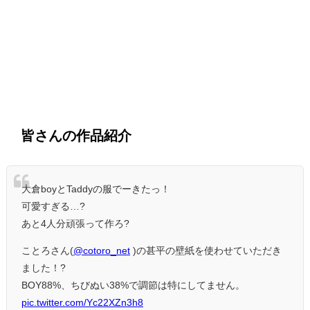
皆さんの作品紹介
大倉boyとTaddyの服でーきたっ！
可愛すぎる…?
あと4人分頑張って作ろ?
ことろさん(
@cotoro_net
)の甚平の壁紙を使わせていただき
ました！?
BOY88%、ちびぬい38%で調節は特にしてません。
pic.twitter.com/Yc22XZn3h8