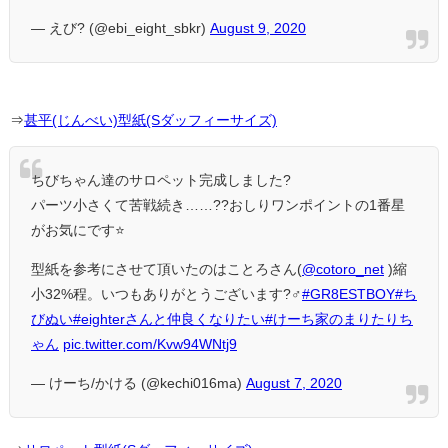
— えび? (@ebi_eight_sbkr)
August 9, 2020
⇒
甚平(じんべい)型紙(Sダッフィーサイズ)
ちびちゃん達のサロペット完成しました?
パーツ小さくて苦戦続き……??おしりワンポイントの1番星
がお気にです⭐️
型紙を参考にさせて頂いたのはことろさん(
@cotoro_net
)縮
小32%程。いつもありがとうございます?‍♂️
#GR8ESTBOY
#ち
びぬい
#eighterさんと仲良くなりたい
#けーち家のまりたりち
ゃん
pic.twitter.com/Kvw94WNtj9
— けーち/かける (@kechi016ma)
August 7, 2020