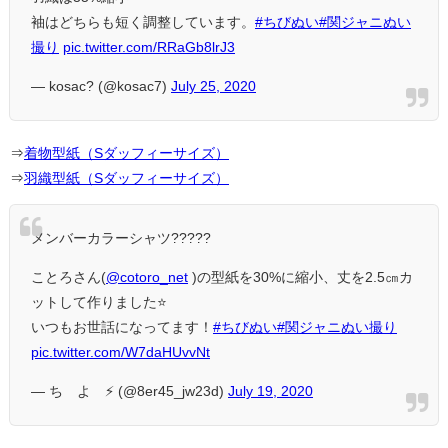
袖はどちらも短く調整しています。
#ちびぬい
#関ジャニぬい
撮り
pic.twitter.com/RRaGb8lrJ3
— kosac? (@kosac7)
July 25, 2020
⇒
着物型紙（Sダッフィーサイズ）
⇒
羽織型紙（Sダッフィーサイズ）
メンバーカラーシャツ?????
ことろさん(
@cotoro_net
)の型紙を30%に縮小、丈を2.5㎝カ
ットして作りました⭐️
いつもお世話になってます！
#ちびぬい
#関ジャニぬい撮り
pic.twitter.com/W7daHUvvNt
— ち よ ⚡️ (@8er45_jw23d)
July 19, 2020