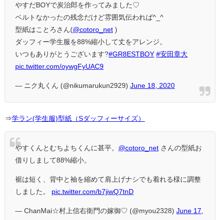
やすだBOYで炭治郎を作ってみました♡
ベルトなかったの残念だけど雰囲気伝われば^_^
型紙はことろさん(
@cotoro_net
)
ダッフィー学生服を88%縮小して丈をアレンジ。
いつもありがとうございます?
#GR8ESTBOY
#安田章大
pic.twitter.com/oywgFyUAC9
— ニク丸くん (@nikumarukun2929)
June 18, 2020
⇒
学ラン(学生服)型紙（Sダッフィーサイズ）
やすくんとむちよちくんに甚平。
@cotoro_net
さんの型紙お
借りしまして88%縮小。
裾は短く、背中と袖を縮めて肩上げナシでも着れる様に調整
しました。
pic.twitter.com/b7jiwQ7tnD
— ChanMai☆村上信右衛門の嫁御♡ (@myou2328)
June 17,