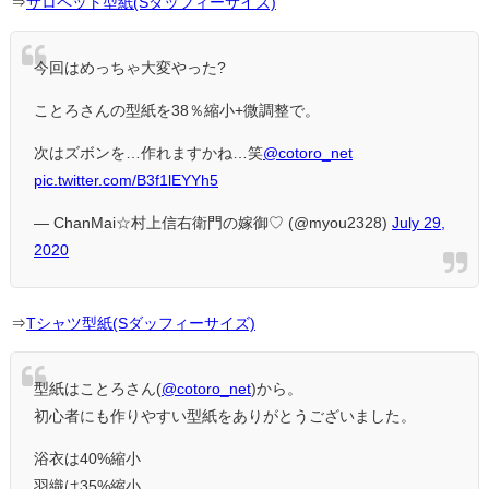
⇒
サロペット型紙(Sダッフィーサイズ)
今回はめっちゃ大変やった?
ことろさんの型紙を38％縮小+微調整で。
次はズボンを…作れますかね…笑
@cotoro_net
pic.twitter.com/B3f1lEYYh5
— ChanMai☆村上信右衛門の嫁御♡ (@myou2328)
July 29,
2020
⇒
Tシャツ型紙(Sダッフィーサイズ)
型紙はことろさん(
@cotoro_net
)から。
初心者にも作りやすい型紙をありがとうございました。
浴衣は40%縮小
羽織は35%縮小