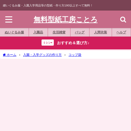
縫いぐるみ服・入園入学用品等の型紙・作り方190以上すべて無料！
無料型紙工房ことろ
ぬいぐるみ服
入園品
生活雑貨
バッグ
人間衣装
ヘルプ
おすすめ＆選び方♪
ミシン⇨
ホーム
入園・入学グッズの作り方
コップ袋