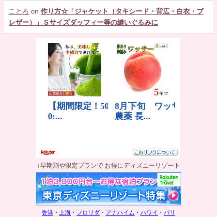
ことろ
on
作り方☆「ジャケット（タキシード・背広・白衣・ブ
レザー）」Ｓサイズダッフィー等の縫いぐるみに
↓早期割や限定プランで お得にディズニーリゾート
香港
・
上海
・
フロリダ
・
アナハイム
・
ハワイ
・
パリ