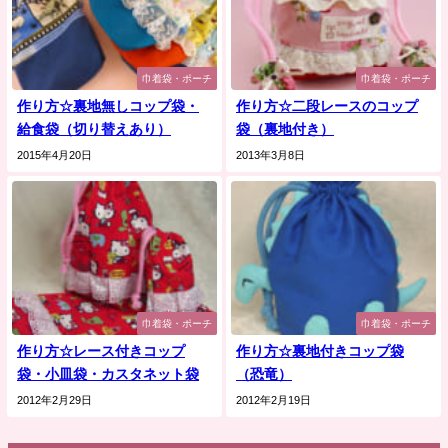
巾着袋・ポーチ
巾着袋・ポーチ
作り方☆裏地無しコップ袋・
作り方☆二段レースのコップ
給食袋（切り替えあり）
袋（裏地付き）
2015年4月20日
2013年3月8日
巾着袋・ポーチ
巾着袋・ポーチ
作り方☆レース付きコップ
作り方☆裏地付きコップ袋
袋・小皿袋・カスタネット袋
（恐竜）
2012年2月29日
2012年2月19日