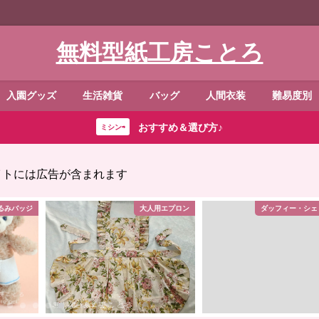
無料型紙工房ことろ
入園グッズ
生活雑貨
バッグ
人間衣装
難易度別
おすすめ＆選び方♪
ミシン⇨
イトには広告が含まれます
るみバッジ
大人用エプロン
ダッフィー・シェ