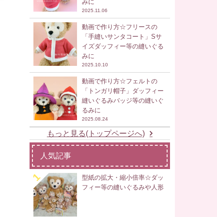
みに
2025.11.06
動画で作り方☆フリースの
「手縫いサンタコート」Sサ
イズダッフィー等の縫いぐる
みに
2025.10.10
動画で作り方☆フェルトの
「トンガリ帽子」ダッフィー
縫いぐるみバッジ等の縫いぐ
るみに
2025.08.24
もっと見る(トップページへ)
人気記事
型紙の拡大・縮小倍率☆ダッ
フィー等の縫いぐるみや人形