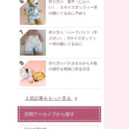
作り方☆「甚平（じんべ
い）」Ｓサイズダッフィー等
の縫いぐるみに Part 1
作り方☆「ハーフパンツ（半
ズボン）」Sサイズダッフィ
ー等の縫いぐるみに
作り方☆バスタオルから６枚
の雑巾を簡単に作る方法
人気記事をもっと見る
月間アーカイブから探す