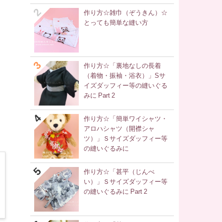
作り方☆雑巾（ぞうきん）☆
とっても簡単な縫い方
作り方☆「裏地なしの長着
（着物・振袖・浴衣）」Sサ
イズダッフィー等の縫いぐる
みに Part 2
作り方☆「簡単ワイシャツ・
アロハシャツ（開襟シャ
ツ）」Ｓサイズダッフィー等
の縫いぐるみに
作り方☆「甚平（じんべ
い）」Ｓサイズダッフィー等
の縫いぐるみに Part 2