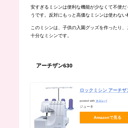
安すぎるミシンは便利な機能が少なくて不便だ
うです。反対にもっと高価なミシンは使わない
このミシンは、子供の入園グッズを作ったり、
十分なミシンです。
アーチザン630
ロックミシン アーチザ
posted with
カエレバ
ジューキ
Amazonで見る