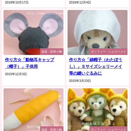
2018年10月17日
2016年12月4日
仮装・防寒小物
ダッフィー・シェリーメイ
作り方☆「動物耳キャップ
作り方☆「綿帽子（わたぼう
（帽子）」子供用
し）」Ｓサイズシェリーメイ
等の縫いぐるみに
2015年12月3日
2015年3月23日
仮装・防寒小物
ダッフィー・シェリーメイ