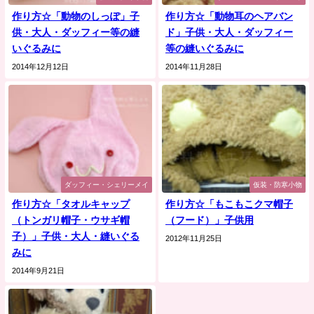
作り方☆「動物のしっぽ」子
作り方☆「動物耳のヘアバン
供・大人・ダッフィー等の縫
ド」子供・大人・ダッフィー
いぐるみに
等の縫いぐるみに
2014年12月12日
2014年11月28日
ダッフィー・シェリーメイ
仮装・防寒小物
作り方☆「タオルキャップ
作り方☆「もこもこクマ帽子
（トンガリ帽子・ウサギ帽
（フード）」子供用
子）」子供・大人・縫いぐる
2012年11月25日
みに
2014年9月21日