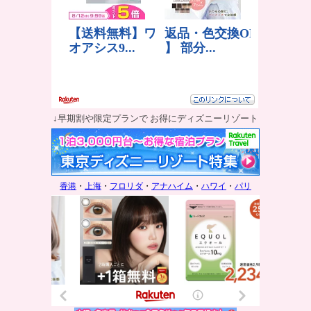
↓早期割や限定プランで お得にディズニーリゾート
香港
・
上海
・
フロリダ
・
アナハイム
・
ハワイ
・
パリ