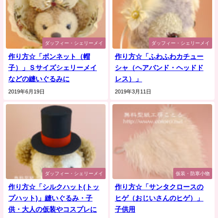
ダッフィー・シェリーメイ
ダッフィー・シェリーメイ
作り方☆「ボンネット（帽
作り方☆「ふわふわカチュー
子）」Ｓサイズシェリーメイ
シャ（ヘアバンド・ヘッドド
などの縫いぐるみに
レス）」
2019年6月19日
2019年3月11日
ダッフィー・シェリーメイ
仮装・防寒小物
作り方☆「シルクハット(トッ
作り方☆「サンタクロースの
プハット)」縫いぐるみ・子
ヒゲ（おじいさんのヒゲ）」
供・大人の仮装やコスプレに
子供用