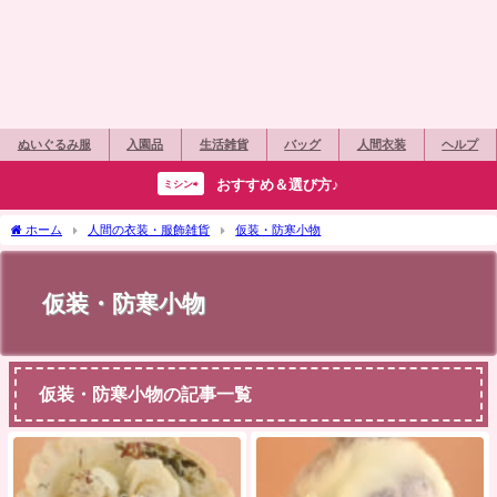
ぬいぐるみ服
入園品
生活雑貨
バッグ
人間衣装
ヘルプ
おすすめ＆選び方♪
ミシン⇨
ホーム
人間の衣装・服飾雑貨
仮装・防寒小物
仮装・防寒小物
仮装・防寒小物の記事一覧