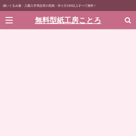
縫いぐるみ服・入園入学用品等の型紙・作り方190以上すべて無料！
無料型紙工房ことろ