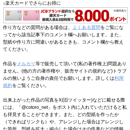
↓楽天カードでさらにお得に
作り方などの質問がある場合は、
よくある質問
をご覧にな
ってから該当記事下のコメント欄へお願いします。また、
型紙や作り方に間違いがあるときも、コメント欄から教え
てください。
作品を
メルカリ
等で販売して頂いて(私の著作権上)問題あり
ません。(他の方の著作権や、販売サイトの規約など)トラブ
ルの無いようご自身の責任でお願いします。詳しくは
利用
規約
をご覧ください。
出来上がった作品の写真をX(旧ツイッター)などに載せる際
には、「@cotoro_net」をポスト内に入れていただけると私
も拝見することができます。また、どの型紙を作ったか
（できればリンクも）や、アレンジした場合はアレンジし
た箇所、型紙を拡大・縮小した場合はその倍率などの情報