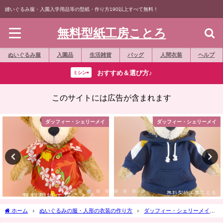
縫いぐるみ服・入園入学用品等の型紙・作り方190以上すべて無料！
無料型紙工房ことろ
ぬいぐるみ服
入園品
生活雑貨
バッグ
人間衣装
ヘルプ
おすすめ＆選び方♪
ミシン⇨
このサイトには広告が含まれます
ダッフィー・シェリーメイ
エコクラフト
ホーム
ぬいぐるみの服・人形の衣装の作り方
ダッフィー・シェリーメイ
作り方☆「紋付羽織（もんつきばおり）」Sサイズダッフィー等の縫いぐるみに