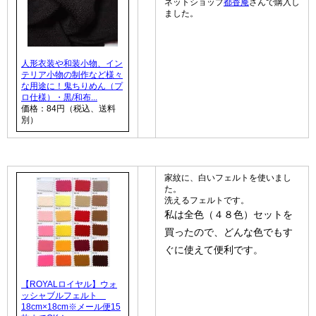
ネットショップ
都香庵
さんで購入し
ました。
人形衣装や和装小物、イン
テリア小物の制作など様々
な用途に！鬼ちりめん（プ
ロ仕様）・黒/和布...
価格：84円（税込、送料
別）
家紋に、白いフェルトを使いまし
た。
洗えるフェルトです。
私は全色（４８色）セットを
買ったので、どんな色でもす
ぐに使えて便利です。
【ROYALロイヤル】ウォ
ッシャブルフェルト
18cm×18cm※メール便15