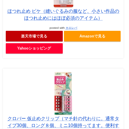
ほつれ止め ピケ（縫いぐるみの服など、小さい作品の
ほつれ止めにはほぼ必須のアイテム）
posted with
カエレバ
楽天市場で見る
Amazonで見る
Yahooショッピング
クロバー 仮止めクリップ（マチ針の代わりに。通常タ
イプ30個、ロング８個、ミニ10個持ってます。便利す