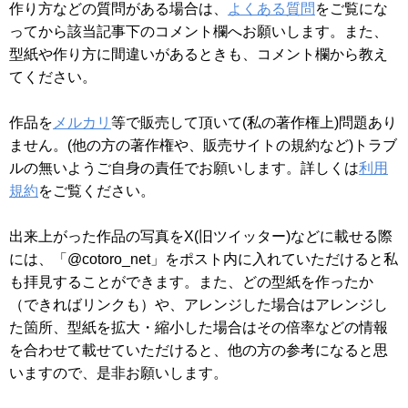
作り方などの質問がある場合は、
よくある質問
をご覧にな
ってから該当記事下のコメント欄へお願いします。また、
型紙や作り方に間違いがあるときも、コメント欄から教え
てください。
作品を
メルカリ
等で販売して頂いて(私の著作権上)問題あり
ません。(他の方の著作権や、販売サイトの規約など)トラブ
ルの無いようご自身の責任でお願いします。詳しくは
利用
規約
をご覧ください。
出来上がった作品の写真をX(旧ツイッター)などに載せる際
には、「@cotoro_net」をポスト内に入れていただけると私
も拝見することができます。また、どの型紙を作ったか
（できればリンクも）や、アレンジした場合はアレンジし
た箇所、型紙を拡大・縮小した場合はその倍率などの情報
を合わせて載せていただけると、他の方の参考になると思
いますので、是非お願いします。