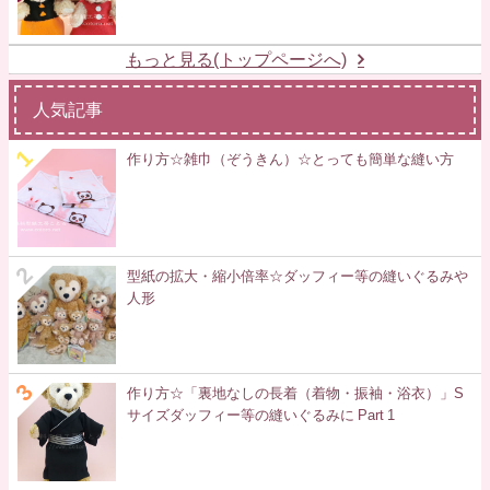
もっと見る(トップページへ)
人気記事
作り方☆雑巾（ぞうきん）☆とっても簡単な縫い方
型紙の拡大・縮小倍率☆ダッフィー等の縫いぐるみや
人形
作り方☆「裏地なしの長着（着物・振袖・浴衣）」S
サイズダッフィー等の縫いぐるみに Part 1