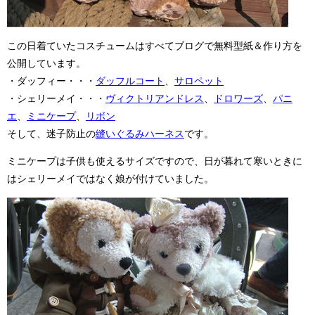
この日着ていたコスチュームはすべてブログで無料型紙＆作り方を
公開しています。
・ダッフィー・・・
ダッフルコート
、
サロペット
・シェリーメイ・・・
ヴィクトリアンドレス
、
ドロワーズ
、
パニ
エ
、
ミニケープ
、
リボン
そして、迷子防止の
縫いぐるみハーネス
です。
ミニケープは子供も使えるサイズですので、日が暮れて寒いときに
はシェリーメイではなく娘が付けていました。