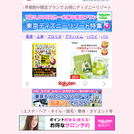
↓早期割や限定プランで お得にディズニーリゾート
香港
・
上海
・
フロリダ
・
アナハイム
・
ハワイ
・
パリ
↓エステ・ヘア・ネイル・脱毛・整体・ダイエット等