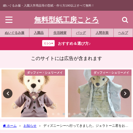
縫いぐるみ服・入園入学用品等の型紙・作り方190以上すべて無料！
無料型紙工房ことろ
ぬいぐるみ服
入園品
生活雑貨
バッグ
人間衣装
ヘルプ
おすすめ＆選び方♪
ミシン⇨
このサイトには広告が含まれます
ダッフィー・シェリーメイ
ダッフィー・シェリーメイ
ホーム
お知らせ
ディズニーシーへ行ってきました。ジェラトーニ君をお迎
え