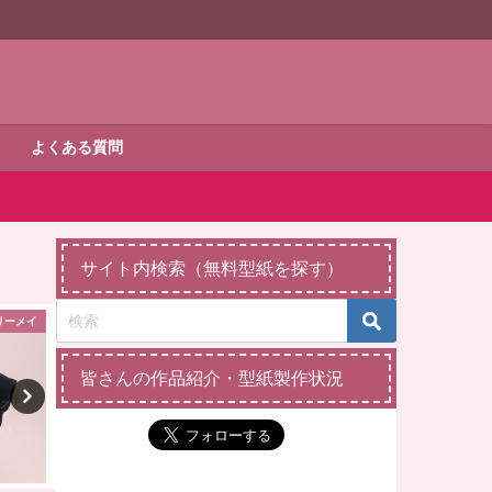
よくある質問
サイト内検索（無料型紙を探す）
リーメイ
ダッフィー・シェリーメイ
縫いぐる
皆さんの作品紹介・型紙製作状況