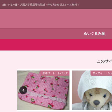
縫いぐるみ服・入園入学用品等の型紙・作り方190以上すべて無料！
ぬいぐるみ服
このサ
トートバッグ
ダッフィー・シェリーメイ
ダッフィー・シ