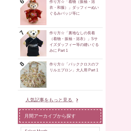
作り方☆「着物（振袖・浴
衣・和服）」ダッフィーぬい
ぐるみバッジ等に
作り方☆「裏地なしの長着
（着物・振袖・浴衣）」Sサ
イズダッフィー等の縫いぐる
みに Part 1
作り方☆「バッククロスのフ
リルエプロン」大人用 Part 1
人気記事をもっと見る
月間アーカイブから探す