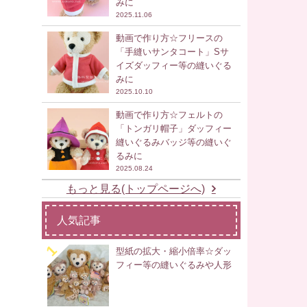
みに
2025.11.06
動画で作り方☆フリースの
「手縫いサンタコート」Sサ
イズダッフィー等の縫いぐる
みに
2025.10.10
動画で作り方☆フェルトの
「トンガリ帽子」ダッフィー
縫いぐるみバッジ等の縫いぐ
るみに
2025.08.24
もっと見る(トップページへ)
人気記事
型紙の拡大・縮小倍率☆ダッ
フィー等の縫いぐるみや人形