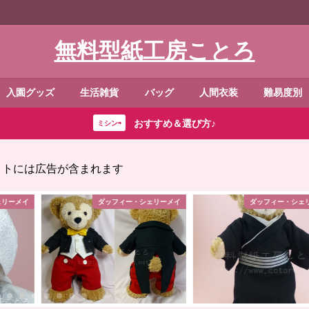
無料型紙工房ことろ
入園グッズ
生活雑貨
バッグ
人間衣装
難易度別
おすすめ＆選び方♪
ミシン⇨
イトには広告が含まれます
ェリーメイ
ダッフィー・シェリーメイ
ダッフィー・シェ