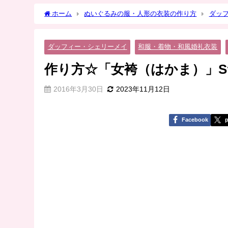
ホーム
ぬいぐるみの服・人形の衣装の作り方
ダッ
縫ぐるみに
ダッフィー・シェリーメイ
和服・着物・和風婚礼衣装
作り方☆「女袴（はかま）」
2016年3月30日
2023年11月12日
Facebook
p