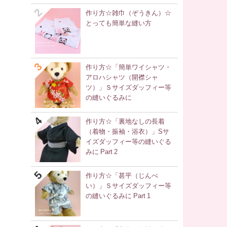
作り方☆雑巾（ぞうきん）☆
とっても簡単な縫い方
作り方☆「簡単ワイシャツ・
アロハシャツ（開襟シャ
ツ）」Ｓサイズダッフィー等
の縫いぐるみに
作り方☆「裏地なしの長着
（着物・振袖・浴衣）」Sサ
イズダッフィー等の縫いぐる
みに Part 2
作り方☆「甚平（じんべ
い）」Ｓサイズダッフィー等
の縫いぐるみに Part 1