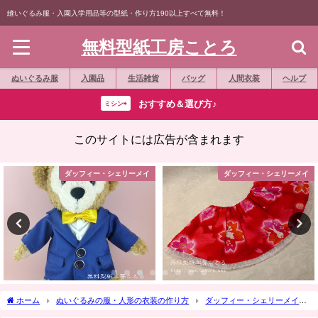
縫いぐるみ服・入園入学用品等の型紙・作り方190以上すべて無料！
無料型紙工房ことろ
ぬいぐるみ服
入園品
生活雑貨
バッグ
人間衣装
ヘルプ
おすすめ＆選び方♪
ミシン⇨
このサイトには広告が含まれます
ダッフィー・シェリーメイ
ダッフィー・シェリーメイ
ホーム
ぬいぐるみの服・人形の衣装の作り方
ダッフィー・シェリーメイ
縫いぐるみバッジ
動画で作り方☆「フェルトのパンツ」ダッフィー縫いぐる