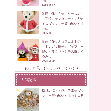
みに
2025.11.06
動画で作り方☆フリースの
「手縫いサンタコート」Sサ
イズダッフィー等の縫いぐる
みに
2025.10.10
動画で作り方☆フェルトの
「トンガリ帽子」ダッフィー
縫いぐるみバッジ等の縫いぐ
るみに
2025.08.24
もっと見る(トップページへ)
人気記事
型紙の拡大・縮小倍率☆ダッ
フィー等の縫いぐるみや人形