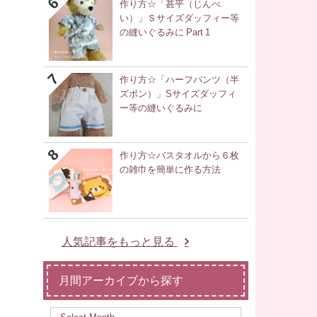
作り方☆「甚平（じんべ
い）」Ｓサイズダッフィー等
の縫いぐるみに Part 1
作り方☆「ハーフパンツ（半
ズボン）」Sサイズダッフィ
ー等の縫いぐるみに
作り方☆バスタオルから６枚
の雑巾を簡単に作る方法
人気記事をもっと見る
月間アーカイブから探す