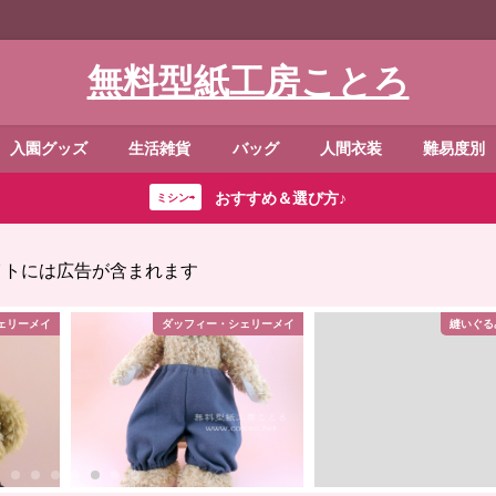
無料型紙工房ことろ
入園グッズ
生活雑貨
バッグ
人間衣装
難易度別
おすすめ＆選び方♪
ミシン⇨
イトには広告が含まれます
ェリーメイ
ダッフィー・シェリーメイ
縫いぐる