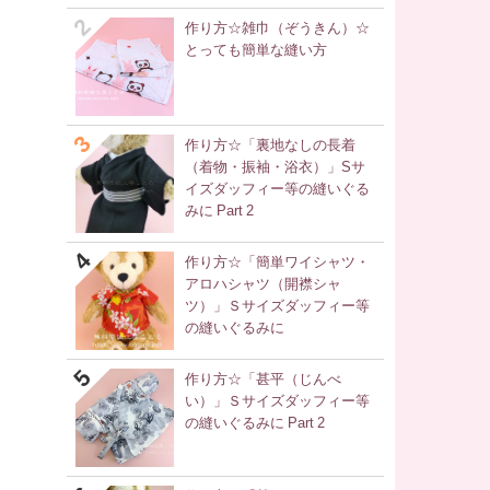
作り方☆雑巾（ぞうきん）☆
とっても簡単な縫い方
作り方☆「裏地なしの長着
（着物・振袖・浴衣）」Sサ
イズダッフィー等の縫いぐる
みに Part 2
作り方☆「簡単ワイシャツ・
アロハシャツ（開襟シャ
ツ）」Ｓサイズダッフィー等
の縫いぐるみに
作り方☆「甚平（じんべ
い）」Ｓサイズダッフィー等
の縫いぐるみに Part 2