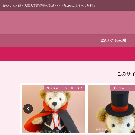
縫いぐるみ服・入園入学用品等の型紙・作り方190以上すべて無料！
ぬいぐるみ服
このサ
シェリーメイ
ダッフィー・シェリーメイ
ダッフィー・シ