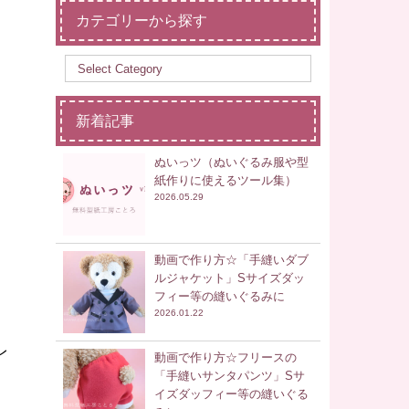
カテゴリーから探す
新着記事
ぬいっツ（ぬいぐるみ服や型
紙作りに使えるツール集）
2026.05.29
動画で作り方☆「手縫いダブ
ルジャケット」Sサイズダッ
フィー等の縫いぐるみに
2026.01.22
レ
動画で作り方☆フリースの
「手縫いサンタパンツ」Sサ
イズダッフィー等の縫いぐる