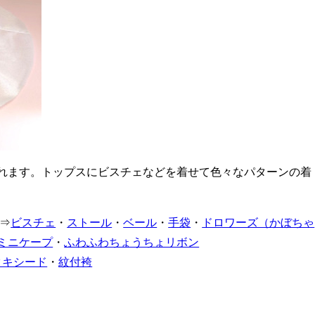
れます。トップスにビスチェなどを着せて色々なパターンの着
⇒
ビスチェ
・
ストール
・
ベール
・
手袋
・
ドロワーズ（かぼちゃ
ミニケープ
・
ふわふわちょうちょリボン
タキシード
・
紋付袴