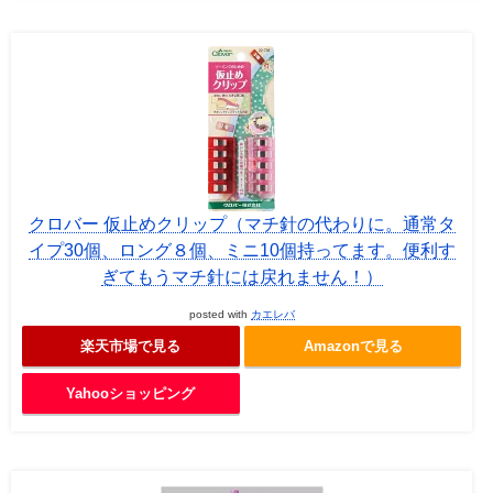
クロバー 仮止めクリップ（マチ針の代わりに。通常タ
イプ30個、ロング８個、ミニ10個持ってます。便利す
ぎてもうマチ針には戻れません！）
posted with
カエレバ
楽天市場で見る
Amazonで見る
Yahooショッピング