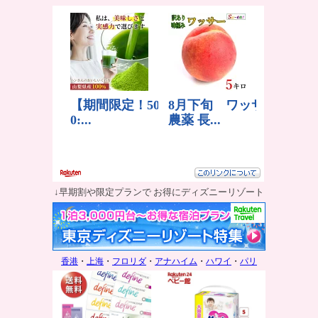
↓早期割や限定プランで お得にディズニーリゾート
香港
・
上海
・
フロリダ
・
アナハイム
・
ハワイ
・
パリ