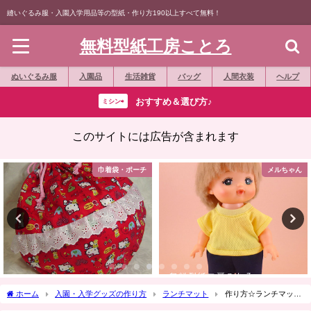
縫いぐるみ服・入園入学用品等の型紙・作り方190以上すべて無料！
無料型紙工房ことろ
ぬいぐるみ服
入園品
生活雑貨
バッグ
人間衣装
ヘルプ
おすすめ＆選び方♪
ミシン⇨
このサイトには広告が含まれます
巾着袋・ポーチ
メルちゃん
ホーム
入園・入学グッズの作り方
ランチマット
作り方☆ランチマット
（ランチョンマット）裏地無し切り替えあり