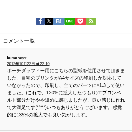
LINE
コメント一覧
kuma
says:
2012年10月22日 at 22:10
ポーチダッフィー用にこちらの型紙を使用させて頂きま
した。自宅のプリンタがA4サイズの印刷しか対応して
いなかったので、印刷し、全てのパーツに×1.3して使い
ました。(これで、130%に拡大したつもり)エプロンベ
ルト部分だけやや短めに感じましたが、良い感じに作れ
て大満足です(*^^*)いつもありがとうございます。感覚
的に135%の拡大でも良い気がします。