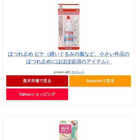
ほつれ止め ピケ（縫いぐるみの服など、小さい作品の
ほつれ止めにはほぼ必須のアイテム）
posted with
カエレバ
楽天市場で見る
Amazonで見る
Yahooショッピング