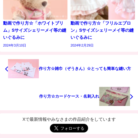
動画で作り方☆「ホワイトブリ
動画で作り方☆「フリルエプロ
ム」Sサイズシェリーメイ等の縫
ン」Sサイズシェリーメイ等の縫
いぐるみに
いぐるみに
2024年3月10日
2024年2月29日
作り方☆雑巾（ぞうきん）☆とっても簡単な縫い方
作り方☆カードケース・名刺入れ
Xで最新情報やみなさまの作品紹介をしています