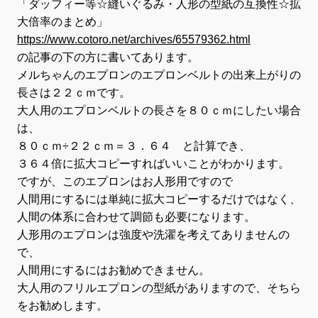
「ダッフィー等☆縫いぐるみ・人形の型紙の互換性☆拡
大倍率のまとめ」
https://www.cotoro.net/archives/65579362.html
の記事の下の方に書いてあります。
メルちゃんのエプロンのエプロンベルトの出来上がりの
長さは２２ｃｍです。
大人用のエプロンベルトの長さを８０ｃｍにしたい場合
は、
８０ｃｍ÷２２ｃｍ＝３．６４ と計算でき、
３６４倍に拡大コピーすればいいことがわかります。
ですが、このエプロンはお人形用ですので
人間用にするには単純に拡大コピーするだけではなく、
人間の体系に合わせて調節も必要になります。
人形用のエプロンは強度や洗濯を考えてありませんの
で、
人間用にするにはお勧めできません。
大人用のフリルエプロンの型紙がありますので、そちら
をお勧めします。