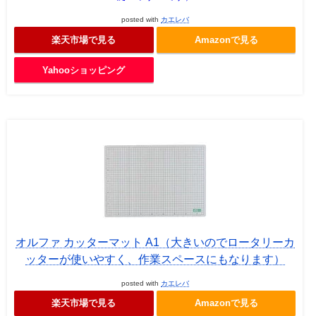
posted with
カエレバ
楽天市場で見る
Amazonで見る
Yahooショッピング
オルファ カッターマット A1（大きいのでロータリーカ
ッターが使いやすく、作業スペースにもなります）
posted with
カエレバ
楽天市場で見る
Amazonで見る