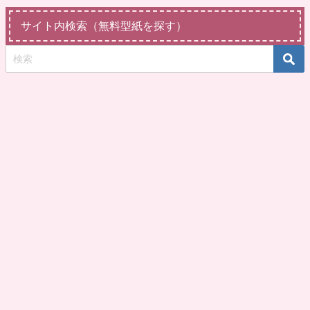
サイト内検索（無料型紙を探す）