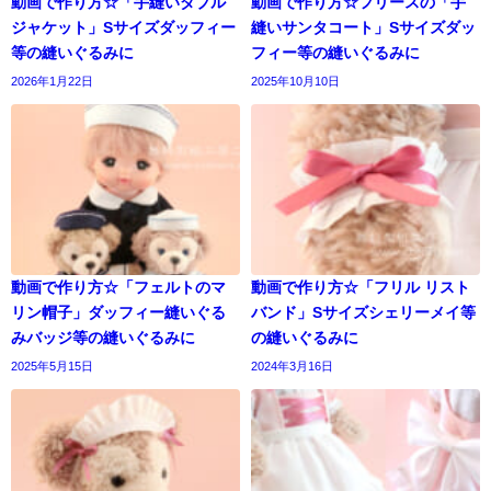
動画で作り方☆「手縫いダブル
動画で作り方☆フリースの「手
ジャケット」Sサイズダッフィー
縫いサンタコート」Sサイズダッ
等の縫いぐるみに
フィー等の縫いぐるみに
2026年1月22日
2025年10月10日
動画で作り方☆「フェルトのマ
動画で作り方☆「フリル リスト
リン帽子」ダッフィー縫いぐる
バンド」Sサイズシェリーメイ等
みバッジ等の縫いぐるみに
の縫いぐるみに
2025年5月15日
2024年3月16日