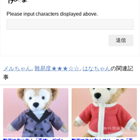
Please input characters displayed above.
メルちゃん
,
難易度★★★☆☆
,
はなちゃん
の関連記
事