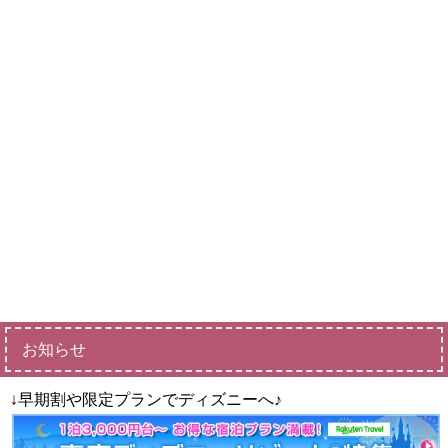
お知らせ
↓早期割や限定プランでディズニーへ♪