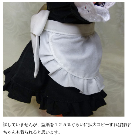
試していませんが、型紙を１２５％ぐらいに拡大コピーすればぽぽ
ちゃんも着られると思います。