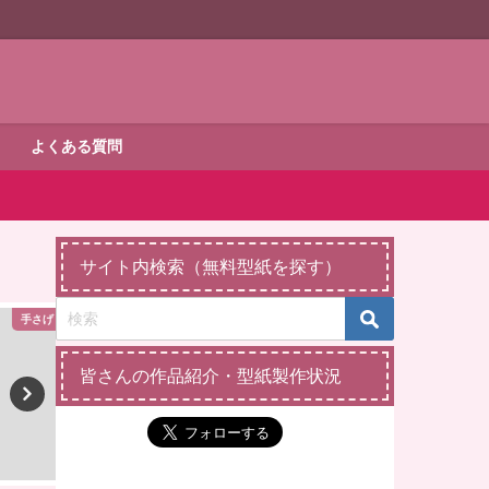
よくある質問
サイト内検索（無料型紙を探す）
トバッグ
シルバニアファミリー
その他の
皆さんの作品紹介・型紙製作状況