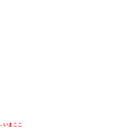
ド←いまここ