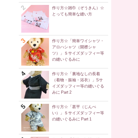
作り方☆雑巾（ぞうきん）☆
とっても簡単な縫い方
作り方☆「簡単ワイシャツ・
アロハシャツ（開襟シャ
ツ）」Ｓサイズダッフィー等
の縫いぐるみに
作り方☆「裏地なしの長着
（着物・振袖・浴衣）」Sサ
イズダッフィー等の縫いぐる
みに Part 2
作り方☆「甚平（じんべ
い）」Ｓサイズダッフィー等
の縫いぐるみに Part 1