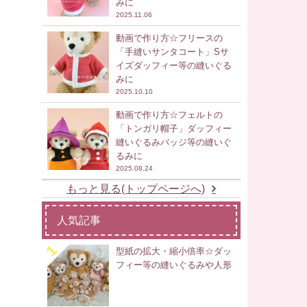
みに
2025.11.06
動画で作り方☆フリースの
「手縫いサンタコート」Sサ
イズダッフィー等の縫いぐる
みに
2025.10.10
動画で作り方☆フェルトの
「トンガリ帽子」ダッフィー
縫いぐるみバッジ等の縫いぐ
るみに
2025.08.24
もっと見る(トップページへ)
人気記事
型紙の拡大・縮小倍率☆ダッ
フィー等の縫いぐるみや人形