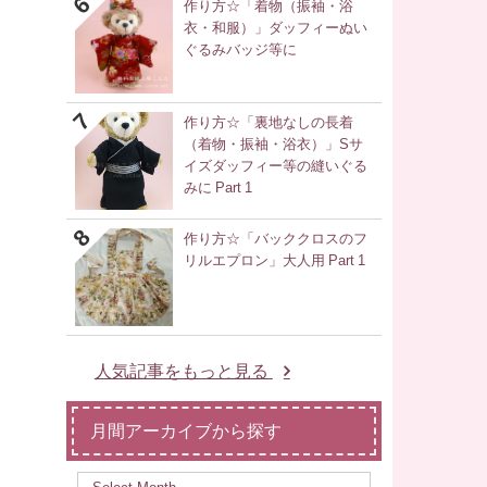
作り方☆「着物（振袖・浴
衣・和服）」ダッフィーぬい
ぐるみバッジ等に
作り方☆「裏地なしの長着
（着物・振袖・浴衣）」Sサ
イズダッフィー等の縫いぐる
みに Part 1
作り方☆「バッククロスのフ
リルエプロン」大人用 Part 1
人気記事をもっと見る
月間アーカイブから探す