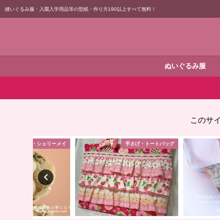
縫いぐるみ服・入園入学用品等の型紙・作り方190以上すべて無料！
ぬいぐるみ服
このサ
シェリーメイ
手さげ・トートバッグ
ダッフィー・シ