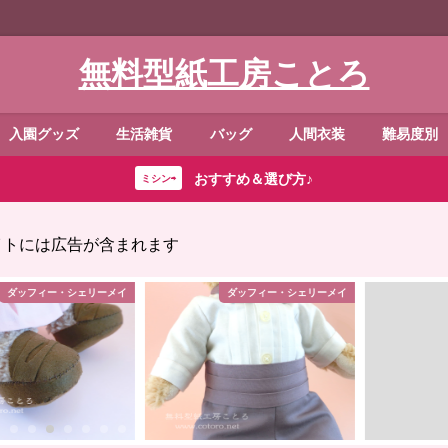
無料型紙工房ことろ
入園グッズ
生活雑貨
バッグ
人間衣装
難易度別
おすすめ＆選び方♪
ミシン⇨
イトには広告が含まれます
ェリーメイ
ダッフィー・シェリーメイ
手さげ・トー