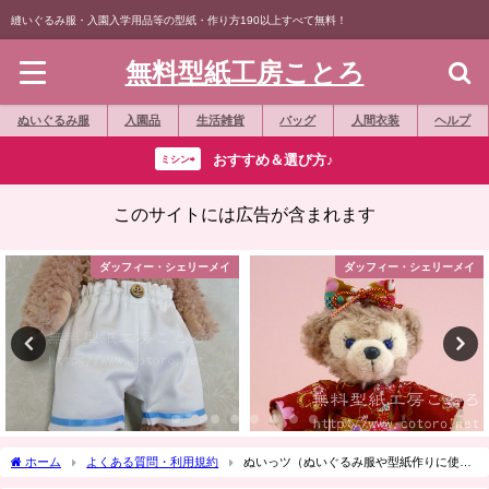
縫いぐるみ服・入園入学用品等の型紙・作り方190以上すべて無料！
無料型紙工房ことろ
ぬいぐるみ服
入園品
生活雑貨
バッグ
人間衣装
ヘルプ
おすすめ＆選び方♪
ミシン⇨
このサイトには広告が含まれます
ダッフィー・シェリーメイ
ぞうきん
ホーム
よくある質問・利用規約
ぬいっツ（ぬいぐるみ服や型紙作りに使え
るツール集）