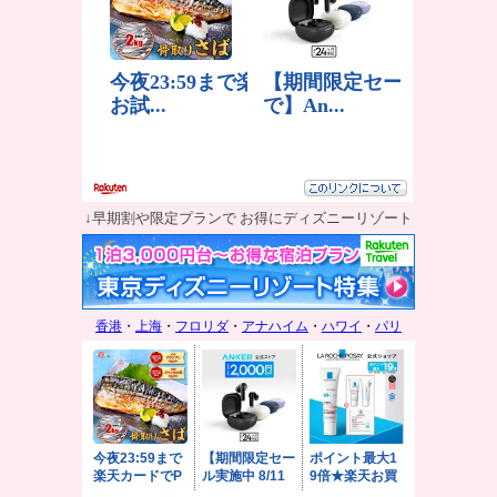
↓早期割や限定プランで お得にディズニーリゾート
香港
・
上海
・
フロリダ
・
アナハイム
・
ハワイ
・
パリ