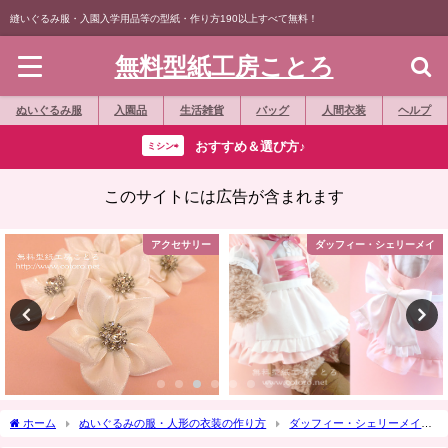
縫いぐるみ服・入園入学用品等の型紙・作り方190以上すべて無料！
無料型紙工房ことろ
ぬいぐるみ服
入園品
生活雑貨
バッグ
人間衣装
ヘルプ
おすすめ＆選び方♪
ミシン⇨
このサイトには広告が含まれます
アクセサリー
ダッフィー・シェリーメイ
ホーム
ぬいぐるみの服・人形の衣装の作り方
ダッフィー・シェリーメイ
作り方☆「ジャケット（タキシード・背広・白衣・ブレザー）」Ｓサイズダッフ