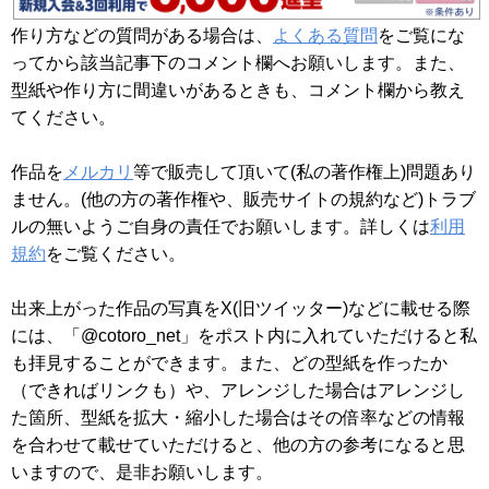
作り方などの質問がある場合は、
よくある質問
をご覧にな
ってから該当記事下のコメント欄へお願いします。また、
型紙や作り方に間違いがあるときも、コメント欄から教え
てください。
作品を
メルカリ
等で販売して頂いて(私の著作権上)問題あり
ません。(他の方の著作権や、販売サイトの規約など)トラブ
ルの無いようご自身の責任でお願いします。詳しくは
利用
規約
をご覧ください。
出来上がった作品の写真をX(旧ツイッター)などに載せる際
には、「@cotoro_net」をポスト内に入れていただけると私
も拝見することができます。また、どの型紙を作ったか
（できればリンクも）や、アレンジした場合はアレンジし
た箇所、型紙を拡大・縮小した場合はその倍率などの情報
を合わせて載せていただけると、他の方の参考になると思
いますので、是非お願いします。