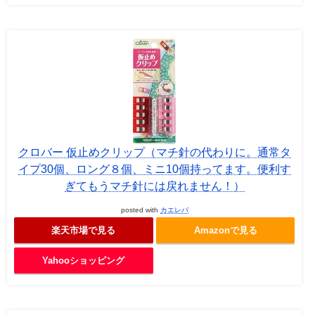
クロバー 仮止めクリップ（マチ針の代わりに。通常タ
イプ30個、ロング８個、ミニ10個持ってます。便利す
ぎてもうマチ針には戻れません！）
posted with
カエレバ
楽天市場で見る
Amazonで見る
Yahooショッピング