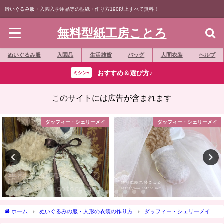
縫いぐるみ服・入園入学用品等の型紙・作り方190以上すべて無料！
無料型紙工房ことろ
ぬいぐるみ服
入園品
生活雑貨
バッグ
人間衣装
ヘルプ
おすすめ＆選び方♪
ミシン⇨
このサイトには広告が含まれます
ダッフィー・シェリーメイ
ダッフィー・シェリーメイ
ホーム
ぬいぐるみの服・人形の衣装の作り方
ダッフィー・シェリーメイ
作り方☆「あひるパンツ」Ｓサイズダッフィー等の縫いぐるみに