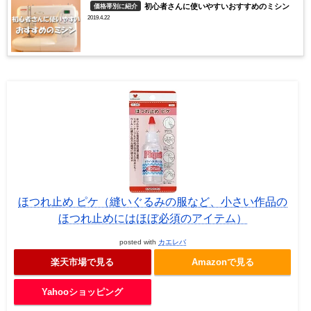
初心者さんに使いやすいおすすめのミシン
価格帯別に紹介
2019.4.22
ほつれ止め ピケ（縫いぐるみの服など、小さい作品の
ほつれ止めにはほぼ必須のアイテム）
posted with
カエレバ
楽天市場で見る
Amazonで見る
Yahooショッピング