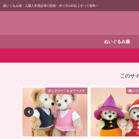
縫いぐるみ服・入園入学用品等の型紙・作り方190以上すべて無料！
ぬいぐるみ服
このサ
シェリーメイ
縫いぐるみバッジ
仮装