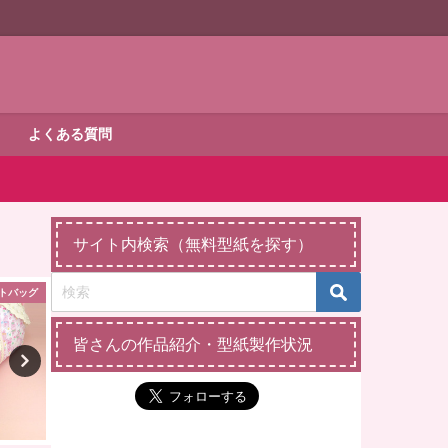
よくある質問
サイト内検索（無料型紙を探す）
リーメイ
ダッフィー・シェリーメイ
メ
皆さんの作品紹介・型紙製作状況