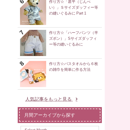
作り方☆「甚平（じんべ
い）」Ｓサイズダッフィー等
の縫いぐるみに Part 1
作り方☆「ハーフパンツ（半
ズボン）」Sサイズダッフィ
ー等の縫いぐるみに
作り方☆バスタオルから６枚
の雑巾を簡単に作る方法
人気記事をもっと見る
月間アーカイブから探す