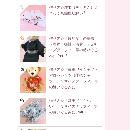
作り方☆雑巾（ぞうきん）☆
とっても簡単な縫い方
作り方☆「裏地なしの長着
（着物・振袖・浴衣）」Sサ
イズダッフィー等の縫いぐる
みに Part 2
作り方☆「簡単ワイシャツ・
アロハシャツ（開襟シャ
ツ）」Ｓサイズダッフィー等
の縫いぐるみに
作り方☆「甚平（じんべ
い）」Ｓサイズダッフィー等
の縫いぐるみに Part 2