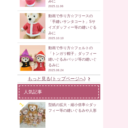
みに
2025.11.06
動画で作り方☆フリースの
「手縫いサンタコート」Sサ
イズダッフィー等の縫いぐる
みに
2025.10.10
動画で作り方☆フェルトの
「トンガリ帽子」ダッフィー
縫いぐるみバッジ等の縫いぐ
るみに
2025.08.24
もっと見る(トップページへ)
人気記事
型紙の拡大・縮小倍率☆ダッ
フィー等の縫いぐるみや人形