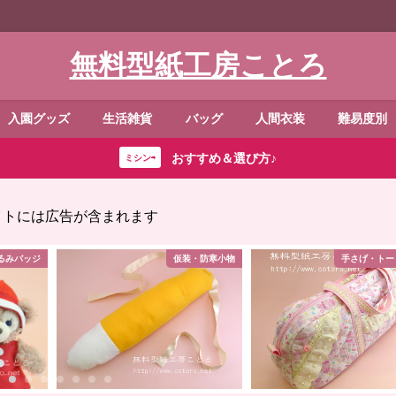
無料型紙工房ことろ
入園グッズ
生活雑貨
バッグ
人間衣装
難易度別
おすすめ＆選び方♪
ミシン⇨
イトには広告が含まれます
・防寒小物
手さげ・トートバッグ
ダッフィー・シェ