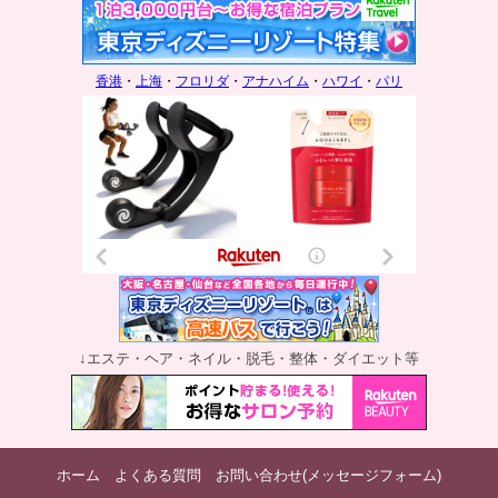
香港
・
上海
・
フロリダ
・
アナハイム
・
ハワイ
・
パリ
↓エステ・ヘア・ネイル・脱毛・整体・ダイエット等
ホーム
よくある質問
お問い合わせ(メッセージフォーム)