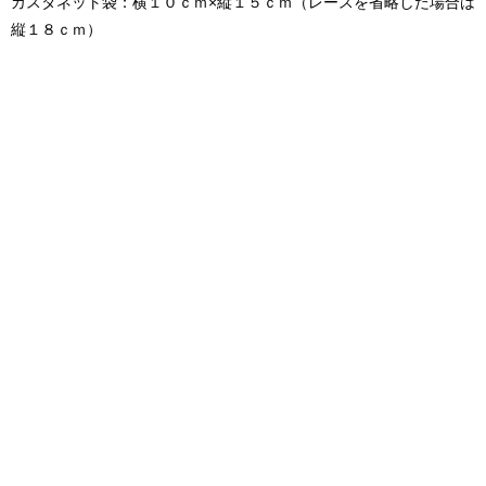
カスタネット袋：横１０ｃｍ×縦１５ｃｍ（レースを省略した場合は
縦１８ｃｍ）