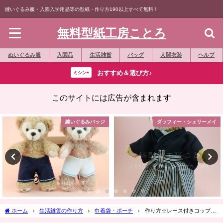
縫いぐるみ服・入園入学用品等の型紙・作り方190以上すべて無料！
無料型紙工房ことろ
ぬいぐるみ服
入園品
生活雑貨
バッグ
人間衣装
ヘルプ
おすすめ＆選び方♪
ミシン⇨
このサイトには広告が含まれます
ダッフィー・シェリーメイ
縫いぐるみバッジ
ホーム
生活雑貨の作り方
巾着袋・ポーチ
作り方☆レース付きコップ
袋・小皿袋・カスタネット袋