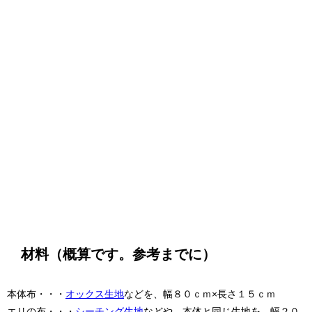
材料（概算です。参考までに）
本体布・・・
オックス生地
などを、幅８０ｃｍ×長さ１５ｃｍ
エリの布・・・
シーチング生地
などや、本体と同じ生地を、幅２０