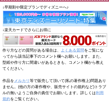
↓早期割や限定プランでディズニーへ♪
↓楽天カードでさらにお得に
作り方などの質問がある場合は、
よくある質問
をご覧にな
ってから該当記事下のコメント欄へお願いします。また、
型紙や作り方に間違いがあるときも、コメント欄から教え
てください。
作品を
メルカリ
等で販売して頂いて(私の著作権上)問題あり
ません。(他の方の著作権や、販売サイトの規約など)トラブ
ルの無いようご自身の責任でお願いします。詳しくは
利用
規約
をご覧ください。