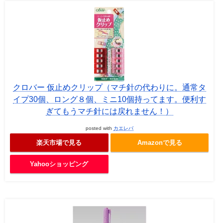
クロバー 仮止めクリップ（マチ針の代わりに。通常タ
イプ30個、ロング８個、ミニ10個持ってます。便利す
ぎてもうマチ針には戻れません！）
posted with
カエレバ
楽天市場で見る
Amazonで見る
Yahooショッピング