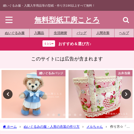
縫いぐるみ服・入園入学用品等の型紙・作り方190以上すべて無料！
無料型紙工房ことろ
ぬいぐるみ服
入園品
生活雑貨
バッグ
人間衣装
ヘルプ
おすすめ＆選び方♪
ミシン⇨
このサイトには広告が含まれます
縫いぐるみバッジ
お弁当袋
ホーム
ぬいぐるみの服・人形の衣装の作り方
メルちゃん
作り方☆「エ
リ付きスモック」メルちゃん等のお人形に