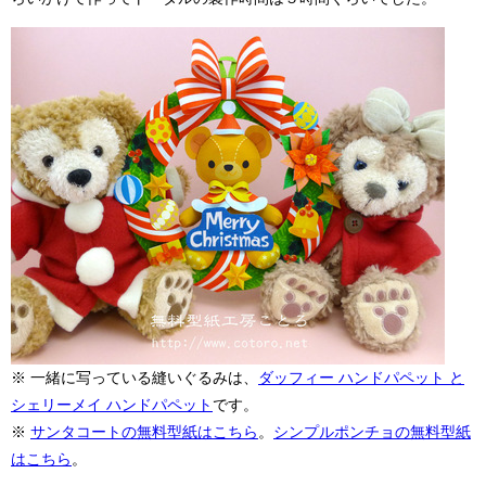
※ 一緒に写っている縫いぐるみは、
ダッフィー ハンドパペット と
シェリーメイ ハンドパペット
です。
※
サンタコートの無料型紙はこちら
。
シンプルポンチョの無料型紙
はこちら
。