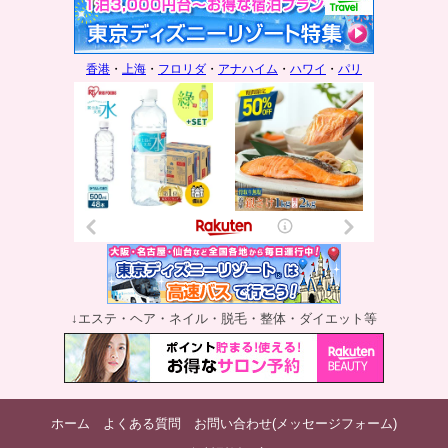
香港
・
上海
・
フロリダ
・
アナハイム
・
ハワイ
・
パリ
↓エステ・ヘア・ネイル・脱毛・整体・ダイエット等
ホーム
よくある質問
お問い合わせ(メッセージフォーム)