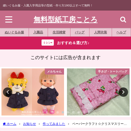
縫いぐるみ服・入園入学用品等の型紙・作り方190以上すべて無料！
無料型紙工房ことろ
ぬいぐるみ服
入園品
生活雑貨
バッグ
人間衣装
ヘルプ
おすすめ＆選び方♪
ミシン⇨
このサイトには広告が含まれます
手さげ・トートバッグ
ダッフィー・シェリーメイ
ホーム
お知らせ
作ってみました
ペーパークラフト☆クリスマスリース
（テディベア）を作ってみました