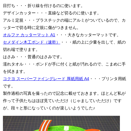
目打ち・・・折り線を付けるのに使います。
デザインカッター・・・直線など切るのに使います。
アルミ定規・・・プラスチックの端にアルミがついているので、カ
ッターで切る時に定規に傷がつきません。
オルファ カッターマット A1
・・・大きなカッターマットです。
セメダイン木工ボンド（速乾）
・・・紙の上に少量を出して、紙の
切れ端で塗ります。
はさみ・・・普通のはさみです。
濡れタオル・・・ボンドが手に付くと紙が汚れるので、こまめに手
を拭きます。
コクヨ スーパーファイングレード 厚紙用紙 A4
・・・プリンタ用紙
です。
製作過程の写真を撮ったので記念に載せておきます。ほとんど私が
作って子供たちはほぼ見ていただけ（じゃましていただけ）です
が、段々と形になっていくのが楽しいようでした♪