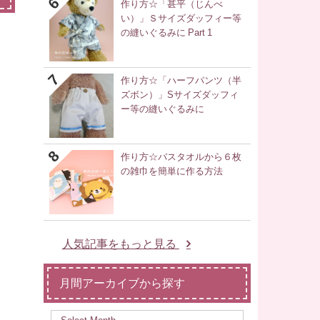
作り方☆「甚平（じんべ
い）」Ｓサイズダッフィー等
の縫いぐるみに Part 1
作り方☆「ハーフパンツ（半
ズボン）」Sサイズダッフィ
ー等の縫いぐるみに
作り方☆バスタオルから６枚
の雑巾を簡単に作る方法
人気記事をもっと見る
月間アーカイブから探す