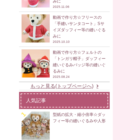
みに
2025.11.06
動画で作り方☆フリースの
「手縫いサンタコート」Sサ
イズダッフィー等の縫いぐる
みに
2025.10.10
動画で作り方☆フェルトの
「トンガリ帽子」ダッフィー
縫いぐるみバッジ等の縫いぐ
るみに
2025.08.24
もっと見る(トップページへ)
人気記事
型紙の拡大・縮小倍率☆ダッ
フィー等の縫いぐるみや人形