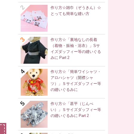
作り方☆雑巾（ぞうきん）☆
とっても簡単な縫い方
作り方☆「裏地なしの長着
（着物・振袖・浴衣）」Sサ
イズダッフィー等の縫いぐる
みに Part 2
作り方☆「簡単ワイシャツ・
アロハシャツ（開襟シャ
ツ）」Ｓサイズダッフィー等
の縫いぐるみに
作り方☆「甚平（じんべ
い）」Ｓサイズダッフィー等
の縫いぐるみに Part 2