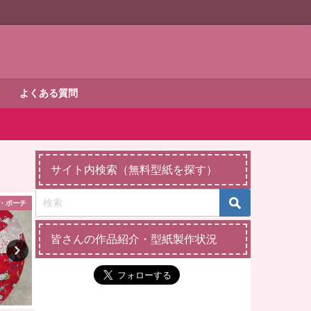
よくある質問
サイト内検索（無料型紙を探す）
ェリーメイ
ダッフィー・シェリーメイ
手さげ・トー
皆さんの作品紹介・型紙製作状況