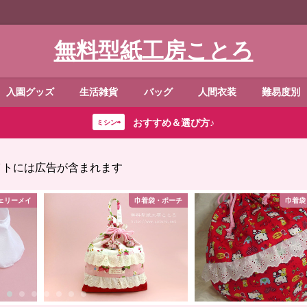
無料型紙工房ことろ
入園グッズ
生活雑貨
バッグ
人間衣装
難易度別
おすすめ＆選び方♪
ミシン⇨
イトには広告が含まれます
袋・ポーチ
巾着袋・ポーチ
ダッフィー・シ