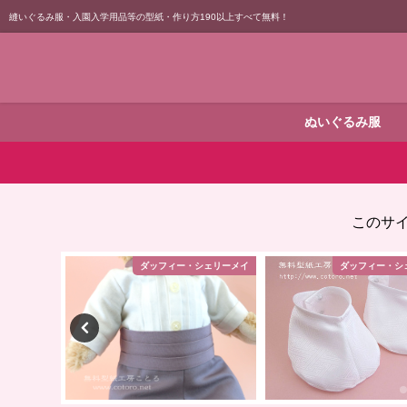
縫いぐるみ服・入園入学用品等の型紙・作り方190以上すべて無料！
ぬいぐるみ服
このサ
シェリーメイ
ダッフィー・シェリーメイ
巾着