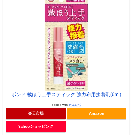
ボンド 裁ほう上手スティック 強力布用接着剤(6ml)
posted with
カエレバ
楽天市場
Amazon
Yahooショッピング