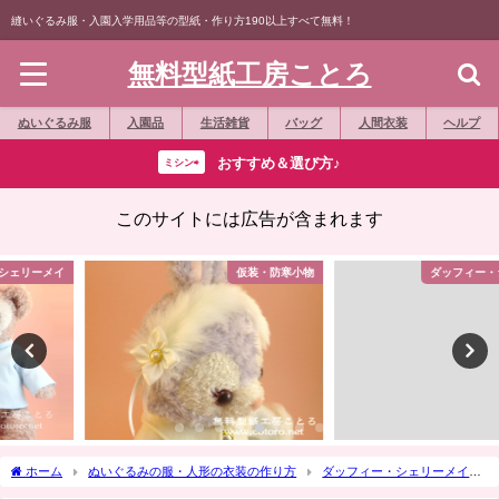
縫いぐるみ服・入園入学用品等の型紙・作り方190以上すべて無料！
無料型紙工房ことろ
ぬいぐるみ服
入園品
生活雑貨
バッグ
人間衣装
ヘルプ
おすすめ＆選び方♪
ミシン⇨
このサイトには広告が含まれます
仮装・防寒小物
ダッフィー・シェリーメイ
ホーム
ぬいぐるみの服・人形の衣装の作り方
ダッフィー・シェリーメイ
縫いぐるみバッジ
動画で作り方☆「ミニフェルトジャケット」ダッフィー縫