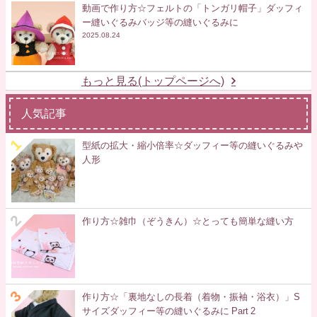
動画で作り方☆フェルトの「トンガリ帽子」ダッフィ
ー縫いぐるみバッジ等の縫いぐるみに
2025.08.24
もっと見る(トップページへ)
人気記事
型紙の拡大・縮小倍率☆ダッフィー等の縫いぐるみや
人形
作り方☆雑巾（ぞうきん）☆とっても簡単な縫い方
作り方☆「裏地なしの長着（着物・振袖・浴衣）」S
サイズダッフィー等の縫いぐるみに Part 2