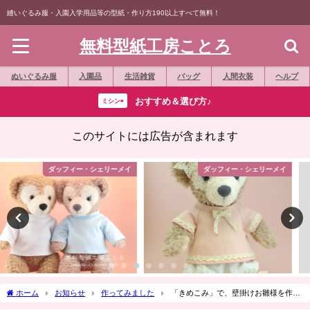
縫いぐるみ服・入園入学用品等の型紙・作り方190以上すべて無料！
無料型紙工房ことろ
ぬいぐるみ服
入園品
生活雑貨
バッグ
人間衣装
ヘルプ
おすすめ＆選び方♪
ミシン⇨
このサイトには広告が含まれます
ダッフィー・シェリーメイ
ダッフィー・シェリーメイ
ホーム
お知らせ
作ってみました
「きめこみ」で、壁掛けお雛様を作っ
てみました