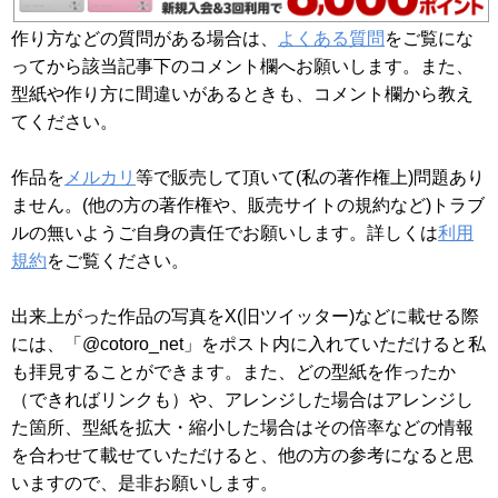
作り方などの質問がある場合は、
よくある質問
をご覧にな
ってから該当記事下のコメント欄へお願いします。また、
型紙や作り方に間違いがあるときも、コメント欄から教え
てください。
作品を
メルカリ
等で販売して頂いて(私の著作権上)問題あり
ません。(他の方の著作権や、販売サイトの規約など)トラブ
ルの無いようご自身の責任でお願いします。詳しくは
利用
規約
をご覧ください。
出来上がった作品の写真をX(旧ツイッター)などに載せる際
には、「@cotoro_net」をポスト内に入れていただけると私
も拝見することができます。また、どの型紙を作ったか
（できればリンクも）や、アレンジした場合はアレンジし
た箇所、型紙を拡大・縮小した場合はその倍率などの情報
を合わせて載せていただけると、他の方の参考になると思
いますので、是非お願いします。