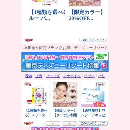
↓早期割や限定プランで お得にディズニーリゾート
香港
・
上海
・
フロリダ
・
アナハイム
・
ハワイ
・
パリ