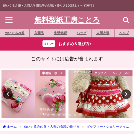
縫いぐるみ服・入園入学用品等の型紙・作り方190以上すべて無料！
無料型紙工房ことろ
ぬいぐるみ服
入園品
生活雑貨
バッグ
人間衣装
ヘルプ
おすすめ＆選び方♪
ミシン⇨
このサイトには広告が含まれます
巾着袋・ポーチ
ダッフィー・シェリーメイ
ホーム
ぬいぐるみの服・人形の衣装の作り方
ダッフィー・シェリーメイ
作り方☆「ドロワーズ（かぼちゃパンツ）」Sサイズシェリーメイ等の縫いぐるみ