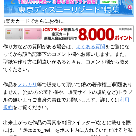
↓楽天カードでさらにお得に
作り方などの質問がある場合は、
よくある質問
をご覧にな
ってから該当記事下のコメント欄へお願いします。また、
型紙や作り方に間違いがあるときも、コメント欄から教え
てください。
作品を
メルカリ
等で販売して頂いて(私の著作権上)問題あり
ません。(他の方の著作権や、販売サイトの規約など)トラブ
ルの無いようご自身の責任でお願いします。詳しくは
利用
規約
をご覧ください。
出来上がった作品の写真をX(旧ツイッター)などに載せる際
には、「@cotoro_net」をポスト内に入れていただけると私