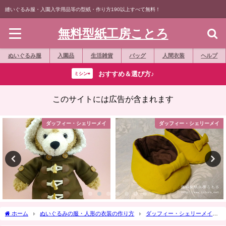
縫いぐるみ服・入園入学用品等の型紙・作り方190以上すべて無料！
無料型紙工房ことろ
ぬいぐるみ服
入園品
生活雑貨
バッグ
人間衣装
ヘルプ
おすすめ＆選び方♪
ミシン⇨
このサイトには広告が含まれます
ダッフィー・シェリーメイ
ダッフィー・シェリーメイ
ホーム
ぬいぐるみの服・人形の衣装の作り方
ダッフィー・シェリーメイ
作り方☆「ドロワーズ（かぼちゃパンツ）」Sサイズシェリーメイ等の縫いぐるみ