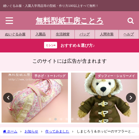
縫いぐるみ服・入園入学用品等の型紙・作り方190以上すべて無料！
無料型紙工房ことろ
ぬいぐるみ服
入園品
生活雑貨
バッグ
人間衣装
ヘルプ
おすすめ＆選び方♪
ミシン⇨
このサイトには広告が含まれます
トートバッグ
ダッフィー・シェリーメイ
ダッフィー・
ホーム
お知らせ
作ってみました
しまじろう＆ホッピーのマフラーとバ
ッグ