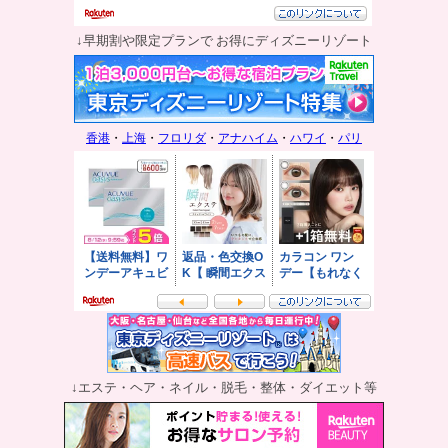
↓早期割や限定プランで お得にディズニーリゾート
香港
・
上海
・
フロリダ
・
アナハイム
・
ハワイ
・
パリ
↓エステ・ヘア・ネイル・脱毛・整体・ダイエット等