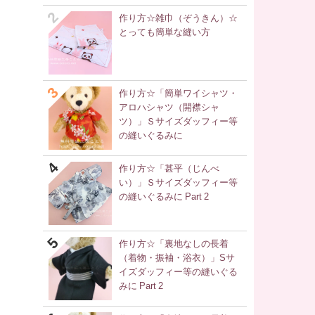
作り方☆雑巾（ぞうきん）☆
とっても簡単な縫い方
作り方☆「簡単ワイシャツ・
アロハシャツ（開襟シャ
ツ）」Ｓサイズダッフィー等
の縫いぐるみに
作り方☆「甚平（じんべ
い）」Ｓサイズダッフィー等
の縫いぐるみに Part 2
作り方☆「裏地なしの長着
（着物・振袖・浴衣）」Sサ
イズダッフィー等の縫いぐる
みに Part 2