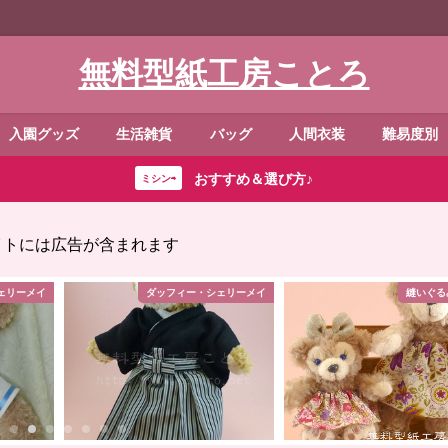
無料型紙工房ことろ
入園グッズ
生活雑貨
バッグ
人間衣装
難易度別
おすすめ＆選び方♪
ミシン⇨
イトには広告が含まれます
ェリーメイ
ダッフィー・シェリーメイ
縫いぐる