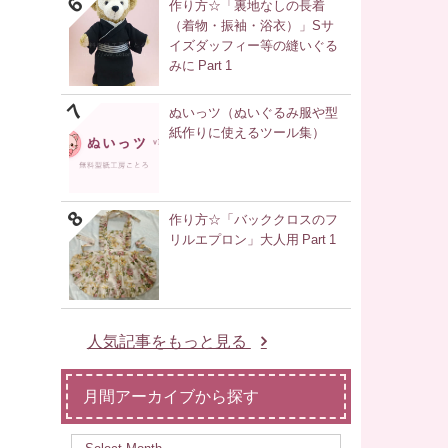
作り方☆「裏地なしの長着
（着物・振袖・浴衣）」Sサ
イズダッフィー等の縫いぐる
みに Part 1
ぬいっツ（ぬいぐるみ服や型
紙作りに使えるツール集）
作り方☆「バッククロスのフ
リルエプロン」大人用 Part 1
人気記事をもっと見る
月間アーカイブから探す