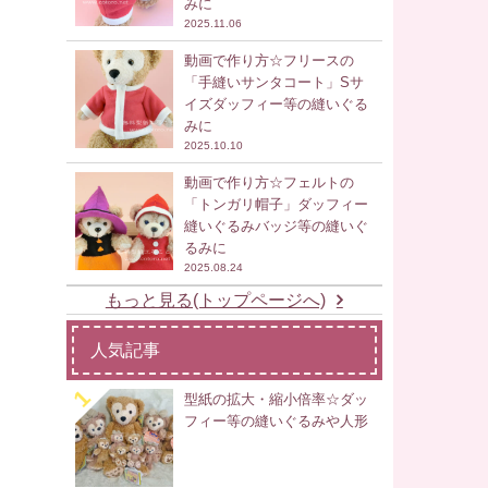
みに
2025.11.06
動画で作り方☆フリースの
「手縫いサンタコート」Sサ
イズダッフィー等の縫いぐる
みに
2025.10.10
動画で作り方☆フェルトの
「トンガリ帽子」ダッフィー
縫いぐるみバッジ等の縫いぐ
るみに
2025.08.24
もっと見る(トップページへ)
人気記事
型紙の拡大・縮小倍率☆ダッ
フィー等の縫いぐるみや人形