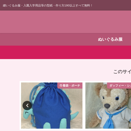
縫いぐるみ服・入園入学用品等の型紙・作り方190以上すべて無料！
ぬいぐるみ服
このサ
マスク
巾着袋・ポーチ
ダッフィー・シ