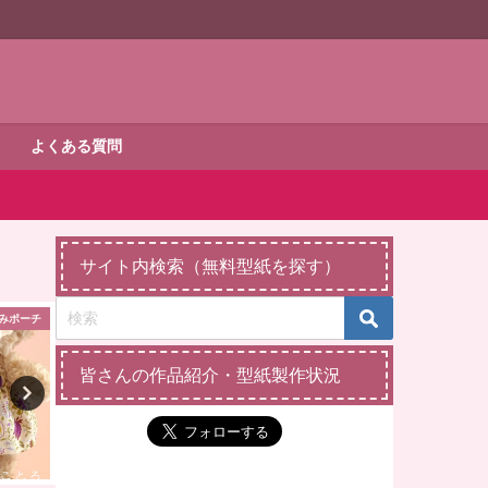
よくある質問
サイト内検索（無料型紙を探す）
みポーチ
ダッフィー・シェリーメイ
ダッフィー・シェ
皆さんの作品紹介・型紙製作状況