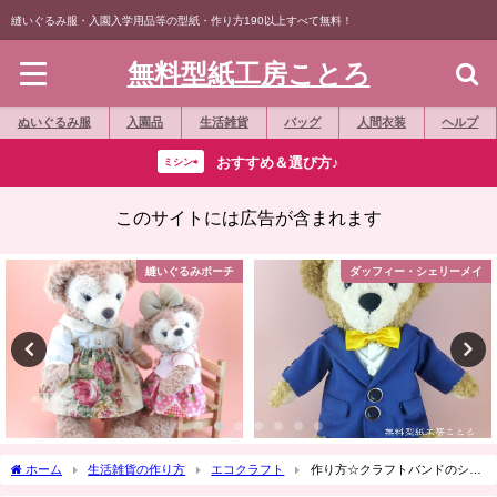
縫いぐるみ服・入園入学用品等の型紙・作り方190以上すべて無料！
無料型紙工房ことろ
ぬいぐるみ服
入園品
生活雑貨
バッグ
人間衣装
ヘルプ
おすすめ＆選び方♪
ミシン⇨
このサイトには広告が含まれます
縫いぐるみポーチ
ダッフィー・シェリーメイ
ホーム
生活雑貨の作り方
エコクラフト
作り方☆クラフトバンドのシン
プルなカゴ☆エコクラフト