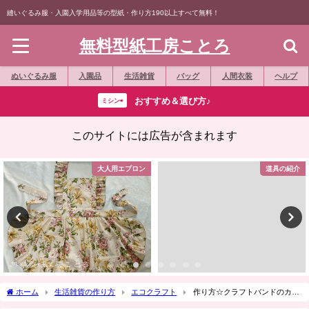
縫いぐるみ服・入園入学用品等の型紙・作り方190以上すべて無料！
無料型紙工房ことろ
ぬいぐるみ服
入園品
生活雑貨
バッグ
人間衣装
ヘルプ
おすすめ＆選び方♪
ミシン⇨
このサイトには広告が含まれます
大人用エプロン
道具の紹介
ホーム
生活雑貨の作り方
エコクラフト
作り方☆クラフトバンドのカゴ
に内布をつける☆エコクラフト