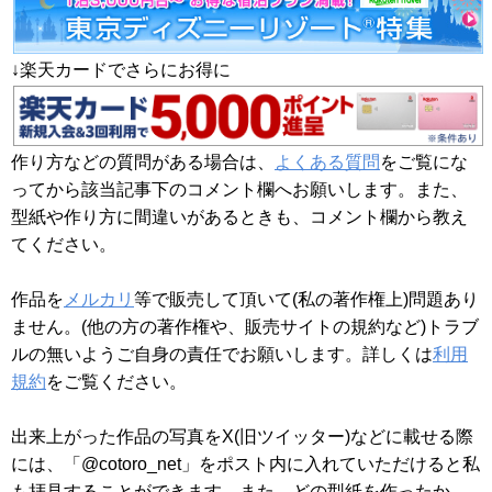
↓楽天カードでさらにお得に
作り方などの質問がある場合は、
よくある質問
をご覧にな
ってから該当記事下のコメント欄へお願いします。また、
型紙や作り方に間違いがあるときも、コメント欄から教え
てください。
作品を
メルカリ
等で販売して頂いて(私の著作権上)問題あり
ません。(他の方の著作権や、販売サイトの規約など)トラブ
ルの無いようご自身の責任でお願いします。詳しくは
利用
規約
をご覧ください。
出来上がった作品の写真をX(旧ツイッター)などに載せる際
には、「@cotoro_net」をポスト内に入れていただけると私
も拝見することができます。また、どの型紙を作ったか