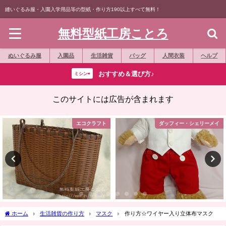
縫いぐるみ服・入園入学用品等の型紙・作り方190以上すべて無料！
無料型紙工房ことろ
ぬいぐるみ服
入園品
生活雑貨
バッグ
人間衣装
ヘルプ
おすすめ＆選び方♪
ミシン⇨
このサイトには広告が含まれます
エコクラフト
ダッフィー・シェリーメイ
ホーム
生活雑貨の作り方
マスク
作り方☆ワイヤー入り立体布マスク