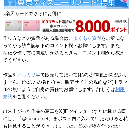
↓楽天カードでさらにお得に
作り方などの質問がある場合は、
よくある質問
をご覧にな
ってから該当記事下のコメント欄へお願いします。また、
型紙や作り方に間違いがあるときも、コメント欄から教え
てください。
作品を
メルカリ
等で販売して頂いて(私の著作権上)問題あり
ません。(他の方の著作権や、販売サイトの規約など)トラブ
ルの無いようご自身の責任でお願いします。詳しくは
利用
規約
をご覧ください。
出来上がった作品の写真をX(旧ツイッター)などに載せる際
には、「@cotoro_net」をポスト内に入れていただけると私
も拝見することができます。また、どの型紙を作ったか