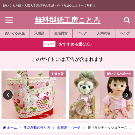
縫いぐるみ服・入園入学用品等の型紙・作り方190以上すべて無料！
無料型紙工房ことろ
ぬいぐるみ服
入園品
生活雑貨
バッグ
人間衣装
ヘルプ
おすすめ＆選び方♪
ミシン⇨
このサイトには広告が含まれます
お弁当袋
縫いぐるみポーチ
ホーム
生活雑貨の作り方
巾着袋・ポーチ
作り方☆ティッシュケース
（BOXティッシュが畳んで約5枚入る）