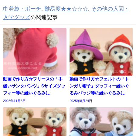
巾着袋・ポーチ
,
難易度★★☆☆☆
,
その他の入園・
入学グッズ
の関連記事
動画で作り方☆フリースの「手
動画で作り方☆フェルトの「ト
縫いサンタパンツ」Sサイズダッ
ンガリ帽子」ダッフィー縫いぐ
フィー等の縫いぐるみに
るみバッジ等の縫いぐるみに
2025年11月6日
2025年8月24日