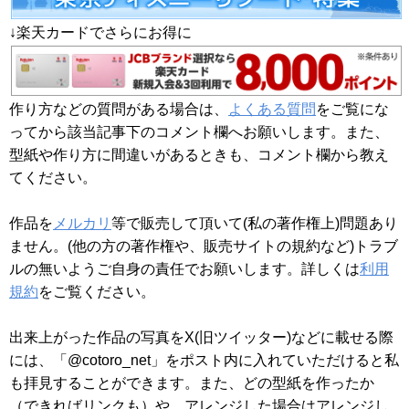
↓楽天カードでさらにお得に
作り方などの質問がある場合は、
よくある質問
をご覧にな
ってから該当記事下のコメント欄へお願いします。また、
型紙や作り方に間違いがあるときも、コメント欄から教え
てください。
作品を
メルカリ
等で販売して頂いて(私の著作権上)問題あり
ません。(他の方の著作権や、販売サイトの規約など)トラブ
ルの無いようご自身の責任でお願いします。詳しくは
利用
規約
をご覧ください。
出来上がった作品の写真をX(旧ツイッター)などに載せる際
には、「@cotoro_net」をポスト内に入れていただけると私
も拝見することができます。また、どの型紙を作ったか
（できればリンクも）や、アレンジした場合はアレンジし