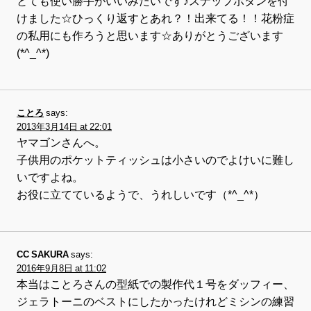
とても使い勝手がいいみたいです♪スナップボタンを付
けました☆ひっくり返すとあれ？！出来てる！！花粉症
の私用にも作ろうと思います☆ありがとうございます
(*^_^*)
ことろ
says:
2013年3月14日 at 22:01
ヤマゴンさんへ。
子供用のポケットティッシュは小さいのでよけいに難し
いですよね。
お役に立てているようで、うれしいです（*^_^*）
CC SAKURA
says:
2016年9月8日 at 11:02
本当はことろさんの型紙での製作代１号をダッフィー、
ジェラトーニのベストにしたかったけれどミシンの練習