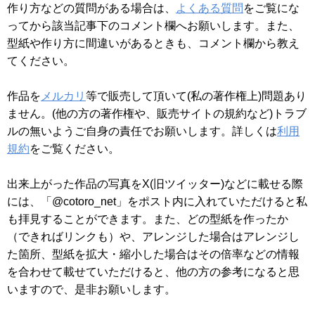
作り方などの質問がある場合は、
よくある質問
をご覧にな
ってから該当記事下のコメント欄へお願いします。また、
型紙や作り方に間違いがあるときも、コメント欄から教え
てください。
作品を
メルカリ
等で販売して頂いて(私の著作権上)問題あり
ません。(他の方の著作権や、販売サイトの規約など)トラブ
ルの無いようご自身の責任でお願いします。詳しくは
利用
規約
をご覧ください。
出来上がった作品の写真をX(旧ツイッター)などに載せる際
には、「@cotoro_net」をポスト内に入れていただけると私
も拝見することができます。また、どの型紙を作ったか
（できればリンクも）や、アレンジした場合はアレンジし
た箇所、型紙を拡大・縮小した場合はその倍率などの情報
を合わせて載せていただけると、他の方の参考になると思
いますので、是非お願いします。