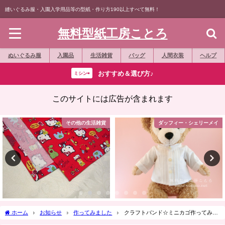
縫いぐるみ服・入園入学用品等の型紙・作り方190以上すべて無料！
無料型紙工房ことろ
ぬいぐるみ服
入園品
生活雑貨
バッグ
人間衣装
ヘルプ
おすすめ＆選び方♪
ミシン⇨
このサイトには広告が含まれます
その他の生活雑貨
ダッフィー・シェリーメイ
ホーム
お知らせ
作ってみました
クラフトバンド☆ミニカゴ作ってみま
した☆エコクラフト