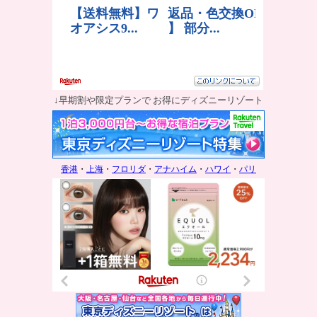
↓早期割や限定プランで お得にディズニーリゾート
香港
・
上海
・
フロリダ
・
アナハイム
・
ハワイ
・
パリ