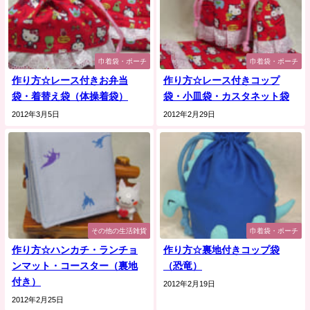
巾着袋・ポーチ
巾着袋・ポーチ
作り方☆レース付きお弁当
作り方☆レース付きコップ
袋・着替え袋（体操着袋）
袋・小皿袋・カスタネット袋
2012年3月5日
2012年2月29日
その他の生活雑貨
巾着袋・ポーチ
作り方☆ハンカチ・ランチョ
作り方☆裏地付きコップ袋
ンマット・コースター（裏地
（恐竜）
付き）
2012年2月19日
2012年2月25日