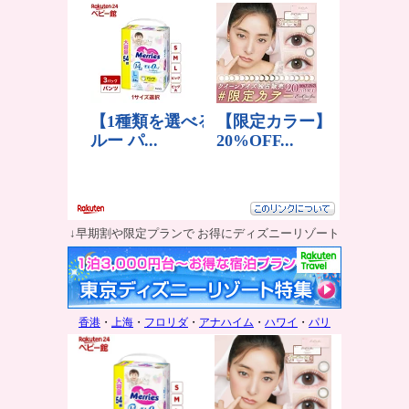
↓早期割や限定プランで お得にディズニーリゾート
香港
・
上海
・
フロリダ
・
アナハイム
・
ハワイ
・
パリ