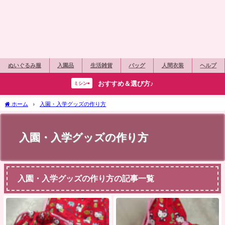
ぬいぐるみ服
入園品
生活雑貨
バッグ
人間衣装
ヘルプ
おすすめ＆選び方♪
ミシン⇨
ホーム
入園・入学グッズの作り方
入園・入学グッズの作り方
入園・入学グッズの作り方の記事一覧