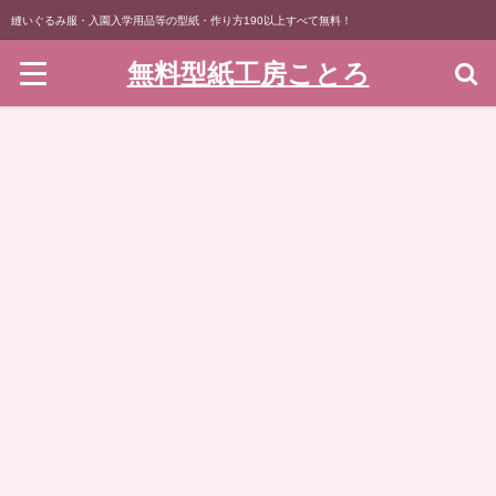
縫いぐるみ服・入園入学用品等の型紙・作り方190以上すべて無料！
無料型紙工房ことろ