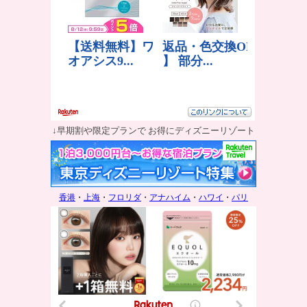
↓早期割や限定プランで お得にディズニーリゾート
香港
・
上海
・
フロリダ
・
アナハイム
・
ハワイ
・
パリ