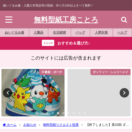
縫いぐるみ服・入園入学用品等の型紙・作り方190以上すべて無料！
無料型紙工房ことろ
ぬいぐるみ服
入園品
生活雑貨
バッグ
人間衣装
ヘルプ
おすすめ＆選び方♪
ミシン⇨
このサイトには広告が含まれます
巾着袋・ポーチ
ダッフィー・シェリーメイ
ホーム
お知らせ
無料型紙リクエスト投票
【終了しました】第10回 ダッ
フィー等の縫いぐるみ、コスチューム無料型紙どんなものが欲しい？