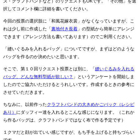
ズ・クラフトバンドなど）のリクエストもOKです。「その他」を選
択してコメント欄に詳細を書いてください。
今回の投票の選択肢に「和風花嫁衣裳」がなくなっていますが、こ
れは少し前に作成した「
裏地付き長着
」の型紙から簡単にアレンジ
できます（アレンジ方法も書いてあります）のでご利用ください。
「縫いぐるみを入れるバッグ」についてですが、まずはどのような
バッグを作るのか決めたいと思います。
そこで、第１０回リクエスト投票とは別に、「
縫いぐるみを入れる
バッグ、どんな無料型紙が欲しい？
」というアンケートを開始しま
したのでご協力いただけるとうれしいです。作成するときの参考に
させていただきます。
ちなみに、以前作った
クラフトバンドの大きめかごバック（レシピ
あり）
にダッフィー達を入れるとこんな感じになります。（これか
ら作るバッグは、クラフトバンドではなく布で作る予定です）
１クマだと顔が出ていい感じですが、もち手を上げると持ちづらい
です。