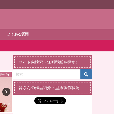
よくある質問
サイト内検索（無料型紙を探す）
リーメイ
メルちゃん
ダッフィー・シェ
皆さんの作品紹介・型紙製作状況