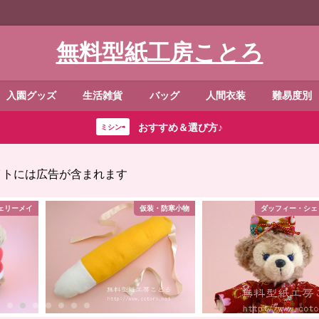
無料型紙工房ことろ
入園グッズ
生活雑貨
バッグ
人間衣装
難易度別
おすすめ＆選び方♪
ミシン⇨
イトには広告が含まれます
ェリーメイ
仮装・防寒小物
ダッフィー・シェ