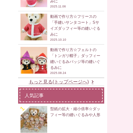
みに
2025.11.06
動画で作り方☆フリースの
「手縫いサンタコート」Sサ
イズダッフィー等の縫いぐる
みに
2025.10.10
動画で作り方☆フェルトの
「トンガリ帽子」ダッフィー
縫いぐるみバッジ等の縫いぐ
るみに
2025.08.24
もっと見る(トップページへ)
人気記事
型紙の拡大・縮小倍率☆ダッ
フィー等の縫いぐるみや人形