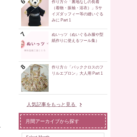
作り方☆「裏地なしの長着
（着物・振袖・浴衣）」Sサ
イズダッフィー等の縫いぐる
みに Part 1
ぬいっツ（ぬいぐるみ服や型
紙作りに使えるツール集）
作り方☆「バッククロスのフ
リルエプロン」大人用 Part 1
人気記事をもっと見る
月間アーカイブから探す
思