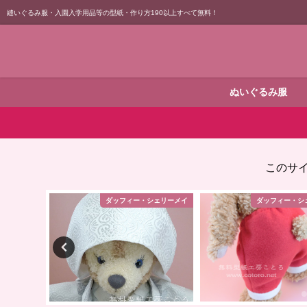
縫いぐるみ服・入園入学用品等の型紙・作り方190以上すべて無料！
ぬいぐるみ服
このサ
エコクラフト
ダッフィー・シェリーメイ
ダッフィー・シ