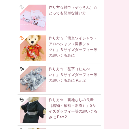
作り方☆雑巾（ぞうきん）☆
とっても簡単な縫い方
作り方☆「簡単ワイシャツ・
アロハシャツ（開襟シャ
ツ）」Ｓサイズダッフィー等
の縫いぐるみに
作り方☆「甚平（じんべ
い）」Ｓサイズダッフィー等
の縫いぐるみに Part 2
作り方☆「裏地なしの長着
（着物・振袖・浴衣）」Sサ
イズダッフィー等の縫いぐる
みに Part 2