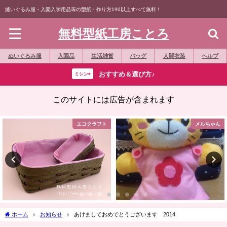
縫いぐるみ服・入園入学用品等の型紙・作り方190以上すべて無料！
無料型紙工房ことろ
ぬいぐるみ服
入園品
生活雑貨
バッグ
人間衣装
ヘルプ
おすすめ＆選び方♪
ミシン⇨
このサイトには広告が含まれます
エコクラフト
メルちゃん
ホーム
お知らせ
あけましておめでとうございます 2014