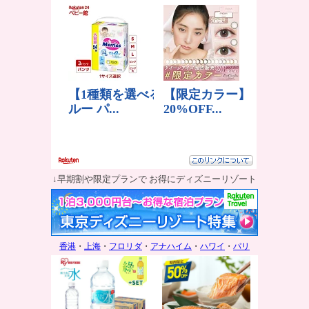
↓早期割や限定プランで お得にディズニーリゾート
香港
・
上海
・
フロリダ
・
アナハイム
・
ハワイ
・
パリ