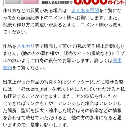
作り方などの質問がある場合は、
よくある質問
をご覧にな
ってから該当記事下のコメント欄へお願いします。また、
型紙や作り方に間違いがあるときも、コメント欄から教え
てください。
作品を
メルカリ
等で販売して頂いて(私の著作権上)問題あり
ません。(他の方の著作権や、販売サイトの規約など)トラブ
ルの無いようご自身の責任でお願いします。詳しくは
利用
規約
をご覧ください。
出来上がった作品の写真をX(旧ツイッター)などに載せる際
には、「@cotoro_net」をポスト内に入れていただけると私
も拝見することができます。また、どの型紙を作ったか
（できればリンクも）や、アレンジした場合はアレンジし
た箇所、型紙を拡大・縮小した場合はその倍率などの情報
を合わせて載せていただけると、他の方の参考になると思
いますので、是非お願いします。