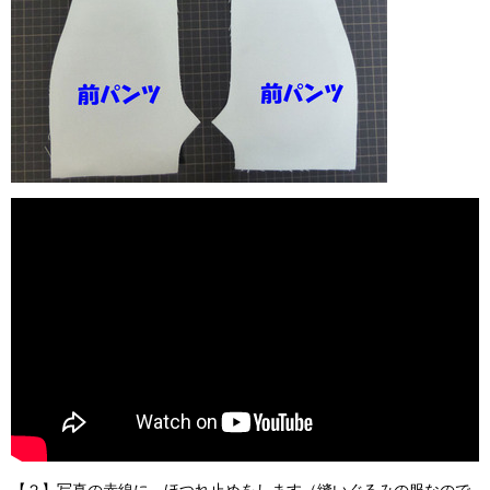
【２】写真の赤線に、ほつれ止めをします（縫いぐるみの服なので