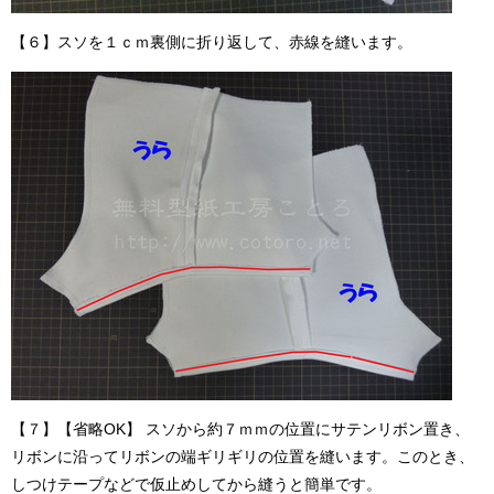
【６】スソを１ｃｍ裏側に折り返して、赤線を縫います。
【７】【省略OK】 スソから約７ｍｍの位置にサテンリボン置き、
リボンに沿ってリボンの端ギリギリの位置を縫います。このとき、
しつけテープなどで仮止めしてから縫うと簡単です。