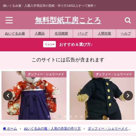
縫いぐるみ服・入園入学用品等の型紙・作り方190以上すべて無料！
無料型紙工房ことろ
ぬいぐるみ服
入園品
生活雑貨
バッグ
人間衣装
ヘルプ
おすすめ＆選び方♪
ミシン⇨
このサイトには広告が含まれます
ダッフィー・シェリーメイ
縫いぐるみバッジ
ホーム
ぬいぐるみの服・人形の衣装の作り方
ダッフィー・シェリーメイ
作り方☆「ハーフパンツ（半ズボン）」Sサイズダッフィー等の縫いぐるみに