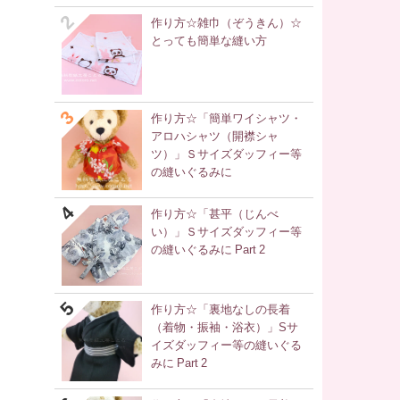
作り方☆雑巾（ぞうきん）☆
とっても簡単な縫い方
作り方☆「簡単ワイシャツ・
アロハシャツ（開襟シャ
ツ）」Ｓサイズダッフィー等
の縫いぐるみに
作り方☆「甚平（じんべ
い）」Ｓサイズダッフィー等
の縫いぐるみに Part 2
作り方☆「裏地なしの長着
（着物・振袖・浴衣）」Sサ
イズダッフィー等の縫いぐる
みに Part 2