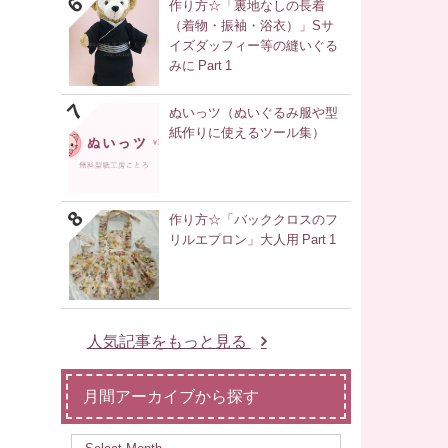
作り方☆「裏地なしの長着
（着物・振袖・浴衣）」Sサ
イズダッフィー等の縫いぐる
みに Part 1
ぬいっツ（ぬいぐるみ服や型
紙作りに使えるツール集）
作り方☆「バッククロスのフ
リルエプロン」大人用 Part 1
人気記事をもっと見る
月間アーカイブから探す