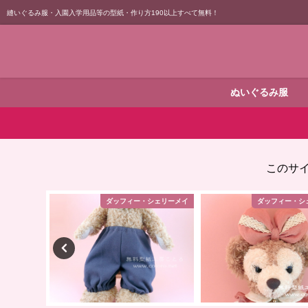
縫いぐるみ服・入園入学用品等の型紙・作り方190以上すべて無料！
ぬいぐるみ服
このサ
シェリーメイ
ダッフィー・シェリーメイ
ダッフィー・シ