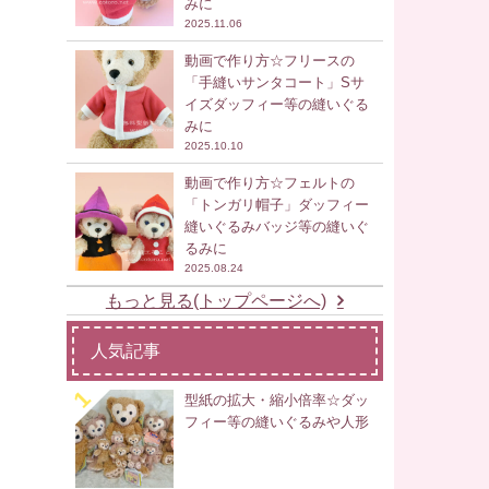
みに
2025.11.06
動画で作り方☆フリースの
「手縫いサンタコート」Sサ
イズダッフィー等の縫いぐる
みに
2025.10.10
動画で作り方☆フェルトの
「トンガリ帽子」ダッフィー
縫いぐるみバッジ等の縫いぐ
るみに
2025.08.24
もっと見る(トップページへ)
人気記事
型紙の拡大・縮小倍率☆ダッ
フィー等の縫いぐるみや人形