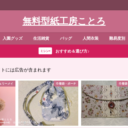
無料型紙工房ことろ
入園グッズ
生活雑貨
バッグ
人間衣装
難易度別
おすすめ＆選び方♪
ミシン⇨
イトには広告が含まれます
ェリーメイ
巾着袋・ポーチ
巾着袋