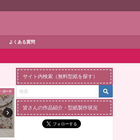
よくある質問
サイト内検索（無料型紙を探す）
・ポーチ
その他の生活雑貨
ダッフィー・シェ
皆さんの作品紹介・型紙製作状況