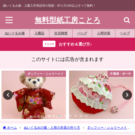
縫いぐるみ服・入園入学用品等の型紙・作り方190以上すべて無料！
無料型紙工房ことろ
ぬいぐるみ服
入園品
生活雑貨
バッグ
人間衣装
ヘルプ
おすすめ＆選び方♪
ミシン⇨
このサイトには広告が含まれます
ダッフィー・シェリーメイ
巾着袋・ポーチ
ホーム
ぬいぐるみの服・人形の衣装の作り方
ダッフィー・シェリーメイ
ハロウィーン☆投稿作品（写真）の紹介 第三弾☆去年（2014年）分