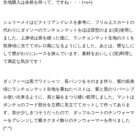
生地購入は余裕を持って、ですね・・・(+o+)
シェリーメイはビクトリアンドレスを参考に、フリル上スカートの
代わりにダイソーのランチョンマットをほぼ原型のまま(笑)使用し
ました。上身頃は肩を縫った後に、ランチョンマット生地のスミを
前身頃に当ててボレロ風になるようにしました。あとは、襟なしに
して襟がわりにレースを挟んでいます。素材をおいしく(笑)料理し
て満足な気分です！
ダッフィーは黒でワイシャツ、長パンツをそのまま作り、紫の前身
頃にランチョンマット生地を重ねたベストは、紫と黒のリバーシブ
ル使い出来るように、肩と脇をまつり縫い処理しました。マントは
ポンチョのフード部分を立襟に見立ててカットして作ってありま
す。首が少しきつそうだったので、ダッフルコートのチンウォーマ
ーをアレンジして蝶ネクタイ飾りのチンウォーマーを作りました
(^.^)