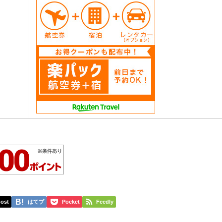
ost
はてブ
Pocket
Feedly