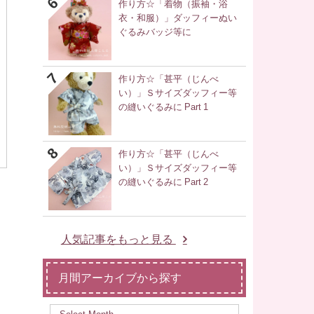
作り方☆「着物（振袖・浴
衣・和服）」ダッフィーぬい
ぐるみバッジ等に
作り方☆「甚平（じんべ
い）」Ｓサイズダッフィー等
の縫いぐるみに Part 1
作り方☆「甚平（じんべ
い）」Ｓサイズダッフィー等
の縫いぐるみに Part 2
人気記事をもっと見る
月間アーカイブから探す