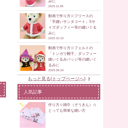
みに
2025.11.06
動画で作り方☆フリースの
「手縫いサンタコート」Sサ
イズダッフィー等の縫いぐる
みに
2025.10.10
動画で作り方☆フェルトの
「トンガリ帽子」ダッフィー
縫いぐるみバッジ等の縫いぐ
るみに
2025.08.24
もっと見る(トップページへ)
人気記事
作り方☆雑巾（ぞうきん）☆
とっても簡単な縫い方