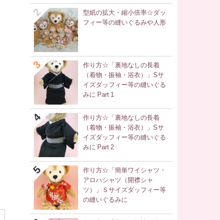
型紙の拡大・縮小倍率☆ダッ
フィー等の縫いぐるみや人形
作り方☆「裏地なしの長着
（着物・振袖・浴衣）」Sサ
イズダッフィー等の縫いぐる
みに Part 1
作り方☆「裏地なしの長着
（着物・振袖・浴衣）」Sサ
イズダッフィー等の縫いぐる
みに Part 2
作り方☆「簡単ワイシャツ・
アロハシャツ（開襟シャ
ツ）」Ｓサイズダッフィー等
の縫いぐるみに