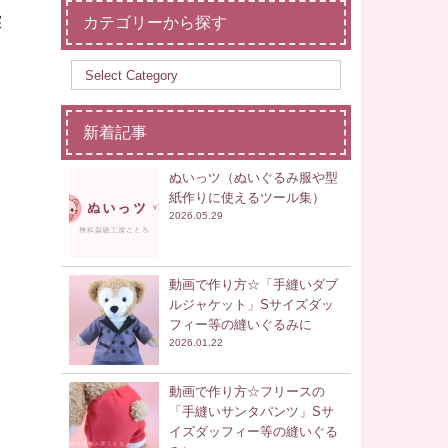
探
カテゴリーから探す
新着記事
ぬいっツ（ぬいぐるみ服や型
紙作りに使えるツール集）
2026.05.29
動画で作り方☆「手縫いダブ
ルジャケット」Sサイズダッ
フィー等の縫いぐるみに
2026.01.22
動画で作り方☆フリースの
「手縫いサンタパンツ」Sサ
イズダッフィー等の縫いぐる