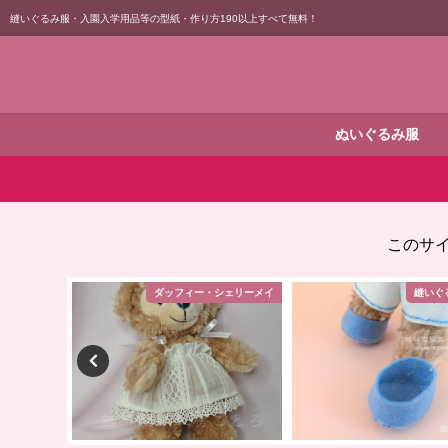
縫いぐるみ服・入園入学用品等の型紙・作り方190以上すべて無料！
ぬいぐるみ服
このサ
シェリーメイ
ダッフィー・シェリーメイ
縫いぐ