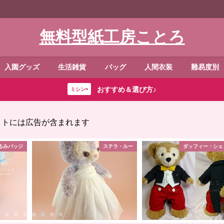
無料型紙工房ことろ
入園グッズ
生活雑貨
バッグ
人間衣装
難易度別
おすすめ＆選び方♪
ミシン⇨
イトには広告が含まれます
るみバッジ
ステラ・ルー
ダッフィー・シェ