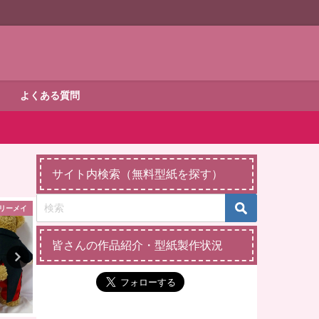
よくある質問
サイト内検索（無料型紙を探す）
リーメイ
ダッフィー・シェリーメイ
エコ
皆さんの作品紹介・型紙製作状況